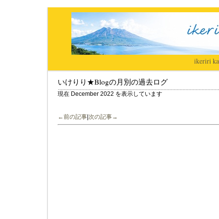
ikeriri
|
ka
いけりり★Blogの月別の過去ログ
現在 December 2022 を表示しています
←前の記事
|
次の記事→