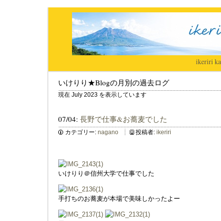
ikeriri
|
ka
いけりり★Blogの月別の過去ログ
現在 July 2023 を表示しています
07/04:
長野で仕事&お蕎麦でした
カテゴリー:
nagano
投稿者:
ikeriri
いけりり＠信州大学で仕事でした
手打ちのお蕎麦が本場で美味しかったよー