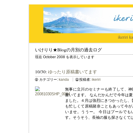
ikeriri
|
ka
いけりり★Blogの月別の過去ログ
現在 October 2008 を表示しています
10/30:
ゆったり原稿書いてます
カテゴリー:
kanda
投稿者:
ikeriri
無事に立川のセミナーも終了して、神
書いてます。 なんだかんだで今年は
ました。４月は強烈にきつかったし、
も忙しくて原稿賭奈こともあって今が
いませ。ううー。 今日はプールでも
す。そうそう、長袖の服も探さなくて