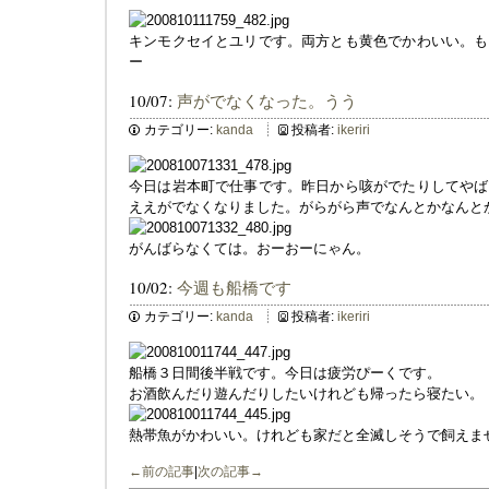
キンモクセイとユリです。両方とも黄色でかわいい。も
ー
10/07:
声がでなくなった。うう
カテゴリー:
kanda
投稿者:
ikeriri
今日は岩本町で仕事です。昨日から咳がでたりしてやば
ええがでなくなりました。がらがら声でなんとかなんと
がんばらなくては。おーおーにゃん。
10/02:
今週も船橋です
カテゴリー:
kanda
投稿者:
ikeriri
船橋３日間後半戦です。今日は疲労ぴーくです。
お酒飲んだり遊んだりしたいけれども帰ったら寝たい。
熱帯魚がかわいい。けれども家だと全滅しそうで飼えま
←前の記事
|
次の記事→