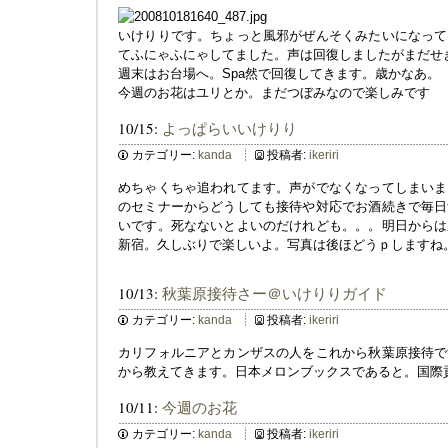
いけりりです。ちょっと風邪がぜんそくみたいになって
てふにゃふにゃしてました。声は回復しましたがまだせ
週末はお台場へ。Spa然で回復してきます。歳かなあ。
今週のお花はユリとか。まだつぼみなので楽しみです
10/15:
よっぱらいいけりり
カテゴリー:
kanda
投稿者:
ikeriri
めちゃくちゃ追われてます。声がでなくなってしまいま
のセミナーからどうしても接待や対応でお酒続きで毎日
いです。死なないとよいのだけれども。。。明日からは
新宿。久しぶりで楽しいよ。写真は後ほどうｐしますね
10/13:
秋葉原接待さー＠いけりりガイド
カテゴリー:
kanda
投稿者:
ikeriri
カリフォルニアとカンザスの人をこれから秋葉原接待で
から教えてきます。日本メロンブックスであると。国際
10/11:
今週のお花
カテゴリー:
kanda
投稿者:
ikeriri