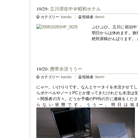
10/29:
立川滞在中＠昭和ホテル
カテゴリー:
kanda
投稿者:
ikeriri
ぷひぷひ。立川に宿泊中
明日からは休めます。旅
絶対原稿がんばります。
10/20:
携帯水没ううー
カテゴリー:
kanda
投稿者:
ikeriri
にゃー。いけりりです。なんとケータイを水没させてし
らポケベルやノートPCとか使ってきたけれども水没は
＞関係者の方々。どうか予備のPHSの方に連絡をくだ
らない状態です。ううー。明日は池