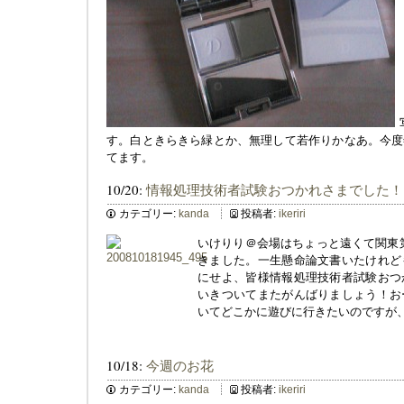
す。白ときらきら緑とか、無理して若作りかなあ。今度
てます。
10/20:
情報処理技術者試験おつかれさまでした！
カテゴリー:
kanda
投稿者:
ikeriri
いけりり＠会場はちょっと遠くて関東
きました。一生懸命論文書いたけれど
にせよ、皆様情報処理技術者試験おつ
いきついてまたがんばりましょう！お
いてどこかに遊びに行きたいのですが
10/18:
今週のお花
カテゴリー:
kanda
投稿者:
ikeriri