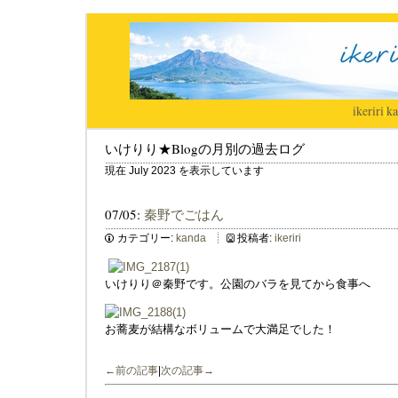
ikeriri
|
ka
いけりり★Blogの月別の過去ログ
現在 July 2023 を表示しています
07/05:
秦野でごはん
カテゴリー:
kanda
投稿者:
ikeriri
いけりり＠秦野です。公園のバラを見てから食事へ
お蕎麦が結構なボリュームで大満足でした！
←前の記事
|
次の記事→