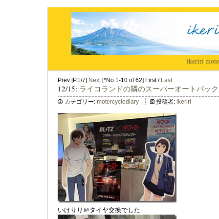
ikeriri
|
mote
Prev [P.1/7]
Next
[*No.1-10 of 62] First /
Last
12/15:
ライコランドの隣のスーパーオートバック
カテゴリー:
motercyclediary
投稿者:
ikeriri
いけりり＠タイヤ交換でした