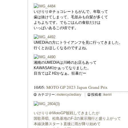
いけりり＠チョコレートもがんで、年取って
歯は抜けてしまって、毛並みも白髪が多くて
よちよちです。でもごはんの食欲だけは
いっぱいあるこの頃です。
UMEDIAの方にトライアンフを見に行ってきました。
行くとおほしくなるのですよね。
湘南のUMEDIAは川崎のお店もあって
KAWASAKIかぁってなりました。
目当てはZ H2かなぁ。狂暴だー
10/05:
MOTO GP 2023 Japan Grand Prix
カテゴリー:
motercyclediary
投稿者:
ikeriri
いけりり＠MotoGP観戦してきましたが
国歌斉唱、松島基地のF-2の展示飛行と盛り上がって
本線決勝スタート直後に雨が降り始めて