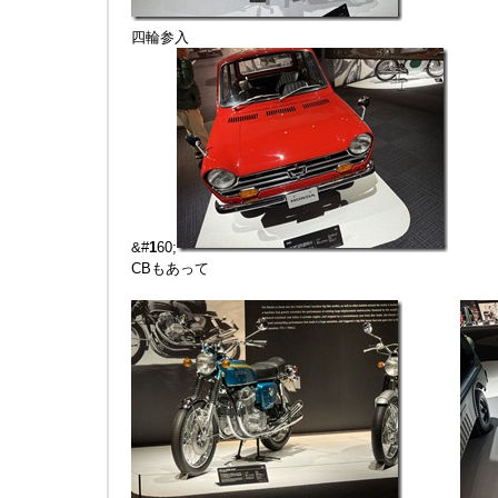
四輪参入
&#
1
60;
CBもあって