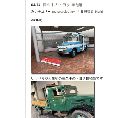
04/14:
長久手のトヨタ博物館
カテゴリー:
motercyclediary
投稿者:
ikeriri
&#
1
60;
いけりり＠人生初の長久手のトヨタ博物館です