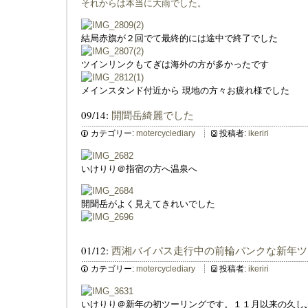
それからは本当に大雨でした。
結局赤旗が２回でて最終的には途中で終了でした
ツインリンクもてぎは海外の方が多かったです
メインスタンド付近から 現地の方々お疲れ様でした
09/14:
開聞岳綺麗でした
カテゴリー:
motercyclediary
投稿者:
ikeriri
いけりり＠指宿の方へ温泉へ
開聞岳がよく見えてきれいでした
01/12:
西湘バイパス走行中の前輪パンクな新年ツ
カテゴリー:
motercyclediary
投稿者:
ikeriri
いけりり＠新年の初ツーリングです。１１月以来の久し