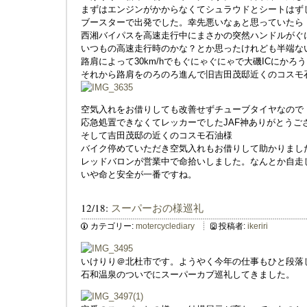
まずはエンジンがかからなくてシュラウドとシートはず
ブースターで出発でした。幸先悪いなぁと思っていたら
西湘バイパスを高速走行中にまさかの突然ハンドルがぐ
いつもの高速走行時のかな？とか思ったけれども半端な
路肩によって30km/hでもぐにゃぐにゃで大磯ICにかろ
それから路肩をのろのろ進んで旧吉田茂邸近くのコスモ
空気入れをお借りしても改善せずチューブタイヤなので
応急処置できなくてレッカーでしたJAF神ありがとうご
そして吉田茂邸の近くのコスモ石油様
バイク停めていただき空気入れもお借りして助かりまし
レッドバロンが営業中で命拾いしました。なんとか自走
いや命と安全が一番ですね。
12/18:
スーパーおの様巡礼
カテゴリー:
motercyclediary
投稿者:
ikeriri
いけりり＠北杜市です。ようやく今年の仕事もひと段落
石和温泉のついでにスーパーカブ巡礼してきました。