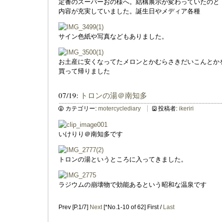
定番のスーパーおの様へ。結構展示が変わっていたのと
内容が充実していました。誕生日やメディア各種
サイン色紙や写真などもありました。
お土産に安くなってたメロンとかむらさきだいこんとか
買って帰りました
07/19:
トロンの湯＠南知多
カテゴリー:
motercyclediary
投稿者:
ikeriri
いけりり＠南知多です
トロンの湯というところに入ってきました。
ラジウムの崩壊物で効能あるという昭和な温泉です
Prev [P.1/7]
Next
[*No.1-10 of 62] First /
Last