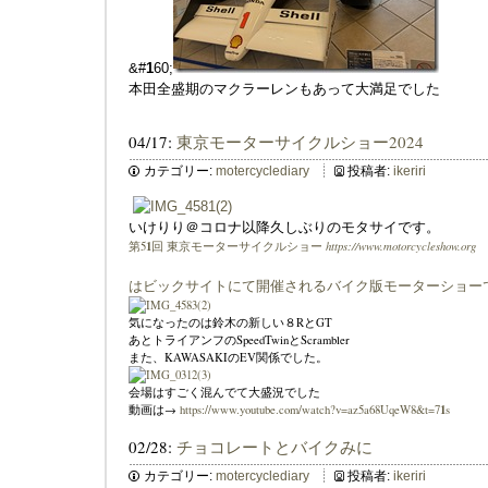
&#
1
60;
本田全盛期のマクラーレンもあって大満足でした
04/17:
東京モーターサイクルショー2024
カテゴリー:
motercyclediary
投稿者:
ikeriri
いけりり＠コロナ以降久しぶりのモタサイです。
1
https://www.motorcycleshow.org
第5
回 東京モーターサイクルショー
はビックサイトにて開催されるバイク版モーターショー
気になったのは鈴木の新しい８RとGT
あとトライアンフのSpeedTwinとScrambler
また、KAWASAKIのEV関係でした。
会場はすごく混んでて大盛況でした
1
動画は→
https://www.youtube.com/watch?v=az5a68UqeW8&t=7
s
02/28:
チョコレートとバイクみに
カテゴリー:
motercyclediary
投稿者:
ikeriri