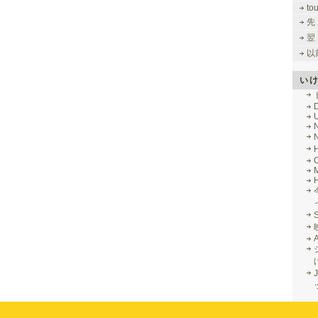
to
先
翌
以
い
M
J