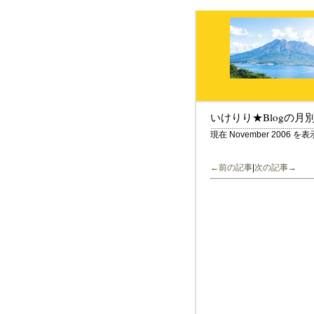
いけりり★Blogの月
現在 November 2006 
←前の記事
|
次の記事→