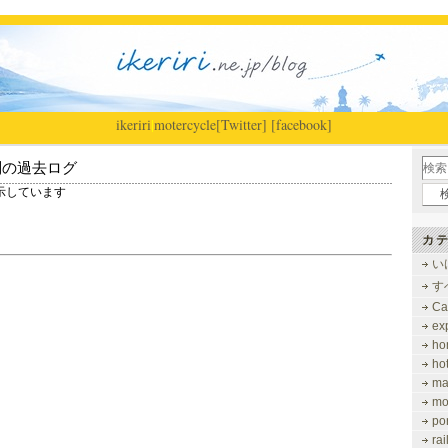
ikeriri
|
motercycle
[Twitter]
[facebook]
別の過去ログ
を表示しています
カテ
い
す
Ca
ex
ho
ho
ma
mo
po
ra