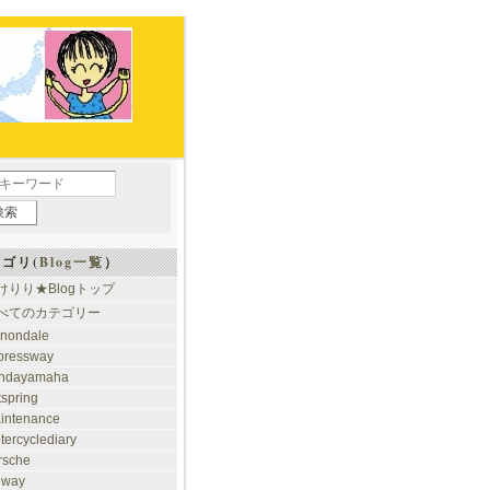
ゴリ(
Blog一覧
）
けりり★Blogトップ
べてのカテゴリー
nondale
pressway
ndayamaha
tspring
intenance
tercyclediary
rsche
ilway