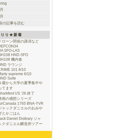
uring
 月
 月
前の記事を読む
けりり★新着
ドローン関係の講演など
DEFCON34
UA SFO-LAS
NH108 HND-SFO
NH108 機内食
HND ラウンジ
CRIME 101 8/10
arty supreme 6/10
HND Suite
今週から大学の夏季集中や
ってます
Sharkfest US ‘26 終了
映画の感想シリーズ
AirCanada 1765 BNA-YVR
ジャックダニエルのおみや
げとかごはん
ack Daniel Distirary ジャ
ックダニエル醸造所ツアー