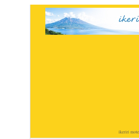
ikeriri
|
mote