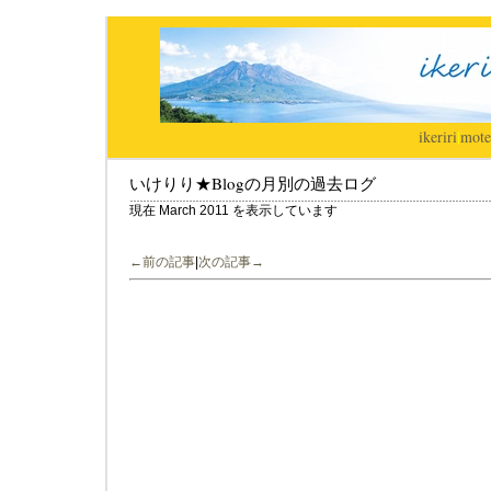
ikeriri
|
mote
いけりり★Blogの月別の過去ログ
現在 March 2011 を表示しています
←前の記事
|
次の記事→