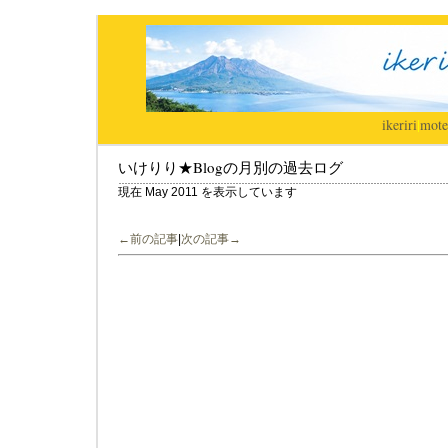
ikeriri
|
mote
いけりり★Blogの月別の過去ログ
現在 May 2011 を表示しています
←前の記事
|
次の記事→