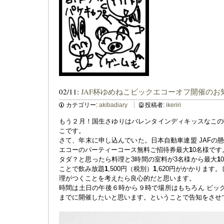
02/11:
JAF杯ゆめねこビックエコーオフ開催のお
カテゴリー:
akibadiary
投稿者:
ikeriri
もう２月！国生さゆりはバレンタインディキッスなこの
こです。
さて、年末に申し込んでいた。日本自動車連盟 JAFの
エコーのパーティーコース無料ご招待券最大
1
0名様です
タダ？と思ったら料理と3時間の室料が3名様から最大
1
ことで飲み放題
1
,500円（税別）
1
,620円がかかります
理がつくことを考えたら良心的だと思います。
時間は土日の午後６時から９時で場所はもちろん ビッ
までに開催したいと思います。ということで告知をさせ