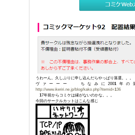
うわーん。久しぶりに申し込んだらやっぱり落選。。。
ヴァーーー ちなみに200
1
年の
http://www.ikeriri.ne.jp/blog/kako.php?itemid=
1
36
1
7年前からコミケは縁がないのかな。。。
今回のサークルカットはこんな感じ