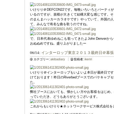
いけりり＠DEFCON22です。毎晩いろいろとパーテ
いるのですが、規模が大きくて結構大変な感じです。そんな中、
のまんまハッカーカラオケです）やっていて、外国の人
て、みんなで有名な曲を歌うのですね。
で、日本代表ゆめねこも歌ってきたよJohn Denver
おぬぬめですね。盛り上がりましたー
06/14:
インターロップ東京２０１３最終日＠幕張
カテゴリー:
akibadiary
投稿者:
ikeriri
いけりり＠インターロップもいよいよ本日が最終日です
けております！昨日のRiverbedブースでのパケキャ
た。
弊社ブースにおいても、懐かしい方やお客様をはじめ、
っていただき、どうもありがとうございます。
これからもいけりり★ネットワークサービス株式会社を