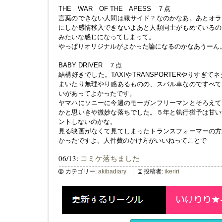
THE WAR OF THE APESS ７点
言葉のできない人間は猿サイド？なのかなあ。あとオラ
にしか感情移入できないよあと人類同士がもめているの
みたいな感じになってしまって。
やっぱりオリジナルがよかった論になるのかなあうーん
BABY DRIVER ７点
結構好きでした。TAXIやTRANSPORTERやりすぎ
まいたり無理やり感あるものの、スバル車なのですべて
いがあってよかったです。
ヤマハにソニーに今週のモーガンフリーマンとそろえて
かと思いきや微妙な落ちでした。５年と執行猶予は甘い
ントしないのかな。
見る映画がなくて見てしまったトランスフォーマーの方
かったですよ。人件費のかけ方がいいねってことで
06/13:
コミケ落ちました
カテゴリー:
akibadiary
投稿者:
ikeriri