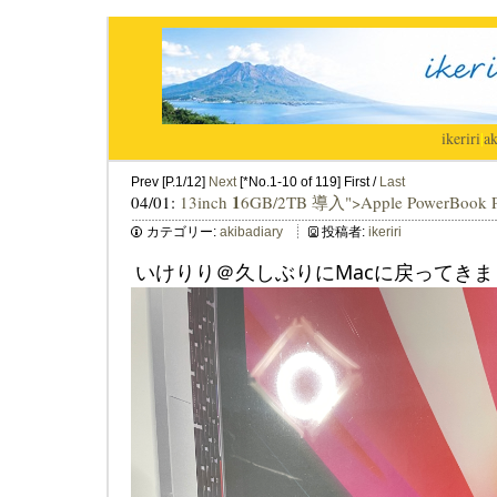
ikeriri
|
ak
Prev [P.1/12]
Next
[*No.1-10 of 119] First /
Last
1
04/01:
13inch
6GB/2TB 導入">Apple PowerBook 
カテゴリー:
akibadiary
投稿者:
ikeriri
いけりり＠久しぶりにMacに戻ってきま