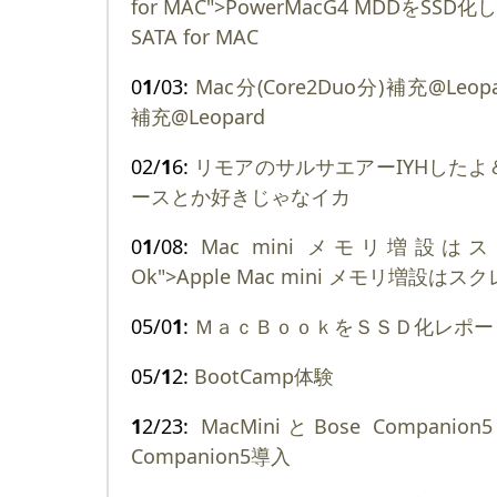
for MAC">PowerMacG4 MDDをSSD化
SATA for MAC
0
1
/03:
Mac分(Core2Duo分)補充@Leopa
補充@Leopard
02/
1
6:
リモアのサルサエアーIYHした
ースとか好きじゃなイカ
0
1
/08:
Mac mini メモリ増
Ok">Apple Mac mini メモリ増設
05/0
1
:
ＭａｃＢｏｏｋをＳＳＤ化レポー
05/
1
2:
BootCamp体験
1
2/23:
MacMiniとBose Companio
Companion5導入