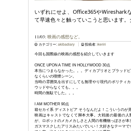
いずれにせよ、Office365やWiresh
て早速色々と触っていこうと思います。
11/03:
映画の感想など。
カテゴリー:
akibadiary
投稿者:
ikeriri
今回も国際線の映画の感想を紹介していきます
ONCE UPON A TIME IN HOLLYWOOD 30点
本当につまらなかった。。。ディカプリオとブラッドピ
なくらいの喫煙シーン。
当時の雰囲気を出すにしても無理やり現代のポリティカ
ウッドやらなくても。。。
時間の無駄でした。。。
I AM MOTHER 90点
箱セカイ系 ディストピア そうなんだよ！こういうのが
映画はキャストでなくて脚本大事。大戦後の最後の人
が、ロボットのメカメカしさと人間の有機物っぽさが本
ガスマスクしたアリスみたいでいい！大好きなテーマで