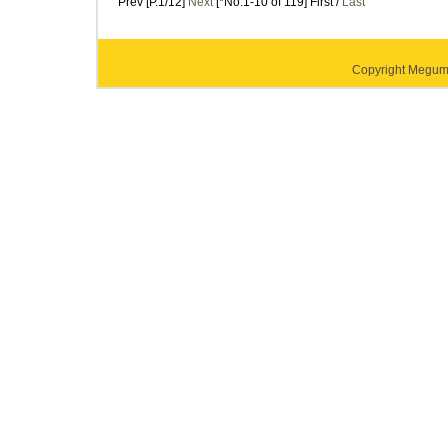
Prev [P.1/12]
Next
[*No.1-10 of 119] First /
Last
Copyright Megumi