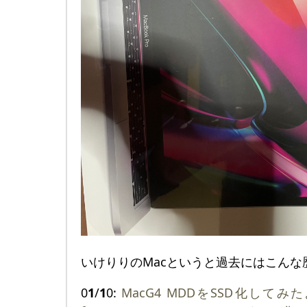
いけりりのMacというと過去にはこんな
0
1
/
1
0:
MacG4 MDDをSSD化してみたよ＠M