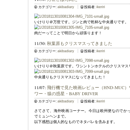
カテゴリー:
akibadiary
投稿者:
ikeriri
いけりり＠万世です。ジンと肉で乾杯な中央通りです。
肉だーってことで明日から頑張ります！
11/30:
秋葉原もクリスマスってきました
カテゴリー:
akibadiary
投稿者:
ikeriri
いけりり＠秋葉原です。ワシントンホテルのクリスマス
中央通りもクリスマスになってきました！
11/07:
飛行機で見た映画レビュー（HND-MUC
ワー・猿の惑星・BABY DRIVER
カテゴリー:
akibadiary
投稿者:
ikeriri
さてさて、海外映画コーナー。今日は欧州便なのでかっと
でミュンヘンまで。
以下感想は個人的なものでネタバレを含みます。