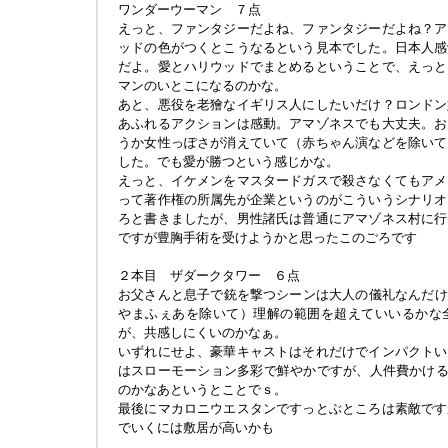
ワンダーウーマン ７点
えっと、ファンタジーだよね、ファンタジーだよね？ア
ッドの色がつくとこうなるという見本でした。日本人感
だよ。愛とハリウッドでまとめるということで、えっと
マンのいとこになるのかな。
あと、悪役を老獪なイギリス人にしたいだけ？ロンドン
あふれるアクションは感動。アマゾネスでも大丈夫。お
うか女性っぽさが消えていて（赤ちゃん演などを除いて
した。でも愛が勝つという感じかな。
えっと、イケメンをマスタードガスで殺さなくてもアメ
って著作権の所属先が企業というのがこういうシナリオ
ろと書きましたが、男性諸氏は普通にアマゾネス村に行
ですが豊胸手術を受けようかと思ったこのごろです
２本目 ザダークタワー ６点
お父さんと息子で銃を撃つシーンは大人の儀礼なんだけれ
やまふぇあを除いて）理解の範囲を超えていいるかな
が、共感しにくいのかなぁ。
いずれにせよ、豪華キャストはそれだけでインパクトい
はスローモーション多彩で鮮やかですが、人件費かけるよ
のかなあというとことでｓ。
最後にマカロニウエスタンですっとぶところは素敵です
でいくには敷居が高いかも