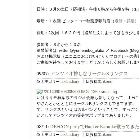
日時：３月の土日（応相談）午後６時から午後９時（１
場所：１次回 ビックエコー秋葉原駅前店（
場所・詳細
）
費用：
1
次回 １６２０円（追加注文によってはもう少し
参加者：３名から１０名
※希望者はTwitter @yumeneko_akiba ／ Facebook (Megum
および掲示板（ニコニコおよびいけりりブログ）への告
ご参加お待ちしております！どうかよろしくお願いしま
09/07:
アンツィオ推しなサークルKサンクス
カテゴリー:
akibadiary
投稿者:
ikeriri
いけりり＠秋葉原のラジオ会館も新しくなって、１Fに
やさんとかとともにサークルKサンクスもできてます。
で、サンクスといえばガルパンということで、すっごく
いとしてアンツィオの等身大ポップまでありました。
08/11:
DEFCON partyでHacker Karaoke歌ってき
カテゴリー:
akibadiary
投稿者:
ikeriri