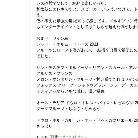
シスや哲学なしで、純粋に楽しかった。
和太鼓にエレキですよ。スピーカーいっぱいつけて、ト
え。
僕の考えた最強の世紀末って感じです。メルギプソン時
もエンターテイメントとしてはこちらが超えた気がしま
おまけ ワイン編
シャトー・オルム・ド・ペズ 20
1
1
フルーツにロースト香があって、結構辛口目で最初にの
でした。
サン・テステフ・ボルドージュリアン・スカール・アルザ
アルザス・フランス
メロン・マンダリン・フルーツ・甘い系でこれはワイン
フォックス クリーク・シャドウズラン シラーズ・カルベ
ミディアムからフルな感じ、濃い紫色
オーストラリア ドウロ・トレス・パゴス・レゼルヴァ 2
ダークフルーツ・しぶさ・なめらか
ドウロ・ポルトガル レ・オー・ドゥ・ガブリエール 20
さっぱり
11/30:
万世ごはん肉だー