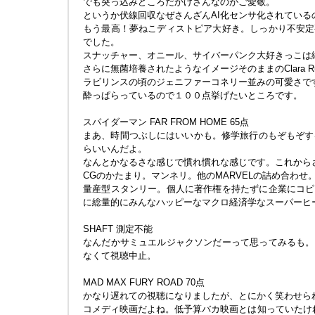
でも突っ込みどころだかけさんなのがご愛敬。
というか伏線回収なぜさんざんAI化センサ化されているのにMe
もう最高！夢ねこディストピア大好き。しっかり不安定
でした。
スナッチャー、オニール、サイバーパンク大好きっこは
さらに無菌培養されたようなイメージそのままのClara Ru
ラビリンスの頃のジェニファーコネリー並みの可愛さで
酔っぱらっているので１００点挙げたいところです。
スパイダーマン FAR FROM HOME 65点
まあ、時間つぶしにはいいかも。修学旅行のもぞもぞする
らいいんだよ。
なんとかなるさな感じで慣れ慣れな感じです。これから
CGのかたまり。マンネリ。他のMARVELの詰め合わ
量産型スタンリー。個人に著作権を持たずに企業にコピ
に総量的にみんなハッピーなマクロ経済学なスーパーヒ
SHAFT 測定不能
なんだかサミュエルジャクソンだーって思ってみるも。
なくて視聴中止。
MAD MAX FURY ROAD 70点
かなり遅れての視聴になりましたが、とにかく笑わせら
コメディ映画だよね。低予算バカ映画とは知っていたけれ