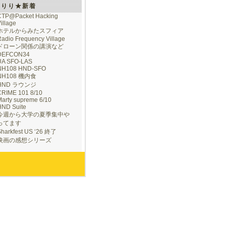
けりり★新着
CTP@Packet Hacking
illage
ホテルからみたスフィア
adio Frequency Village
ドローン関係の講演など
DEFCON34
UA SFO-LAS
NH108 HND-SFO
NH108 機内食
HND ラウンジ
CRIME 101 8/10
arty supreme 6/10
HND Suite
今週から大学の夏季集中や
ってます
Sharkfest US ‘26 終了
映画の感想シリーズ