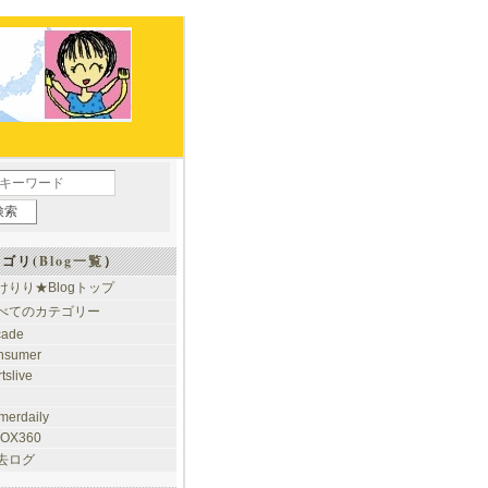
ゴリ(
Blog一覧
）
けりり★Blogトップ
べてのカテゴリー
cade
nsumer
tslive
merdaily
OX360
去ログ