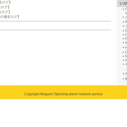
過去ログ】
い
去ログ】
過去ログ】
V
berの過去ログ】
R
M
Copyright Megumi Takeshita,
ikeriri network service