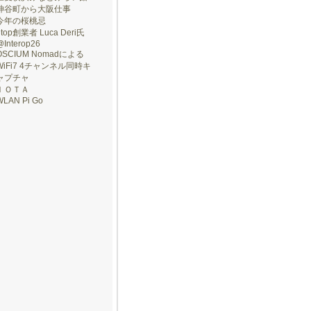
神谷町から大阪仕事
今年の桜桃忌
ntop創業者 Luca Deri氏
@Interop26
OSCIUM Nomadによる
WiFi7 4チャンネル同時キ
ャプチャ
ＩＯＴＡ
WLAN Pi Go