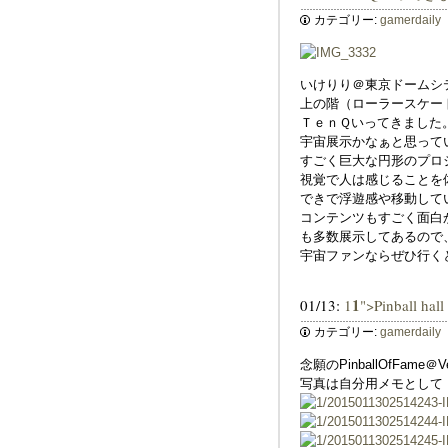
カテゴリー:
gamerdaily
いけりり＠東京ドームシ
上の階（ローラースケー
ＴｅｎＱいってきました
宇宙展示かなぁと思って
すごく巨大な円形のプロ
視覚で人は感じることを
できで浮遊感や移動して
コンテンツもすごく面白
も多数展示してあるので
宇宙ファンならぜひ行く
1
01/13:
1
">Pinball hal
カテゴリー:
gamerdaily
念願のPinballOfF
写真は自分用メモとして