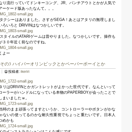
なり流行っていてドンキーコング、JR、パンチアウトとかが人気で
アーケード版あったなんて。。。
タクシーはありました。さすがSEGA！あとはアタリの無理しまし
ろいろと DRIVINはなつかしいです。
いう俯瞰スタイルのATARIゲームは昔やりました。なつかしいです。操作も
が３０年近く前なのですね。
くよー
ntrol その3 ハイパーオリンピックとかペーパーボーイとか
投稿者:
ikeriri
リはDRIVINとかガントレットがよかった世代です。なんといって
ーラーがハンドルになっている本物のPAPERBOYが会ったことで
しまいましたｗ。
当時のまま頑張ってますというか、コントローラーやボタンがかな
ゃないの使ってるのかな耐久性重視でちょっと重たいです。日本人
つめかも
イのインストラクションはこんな感じです。