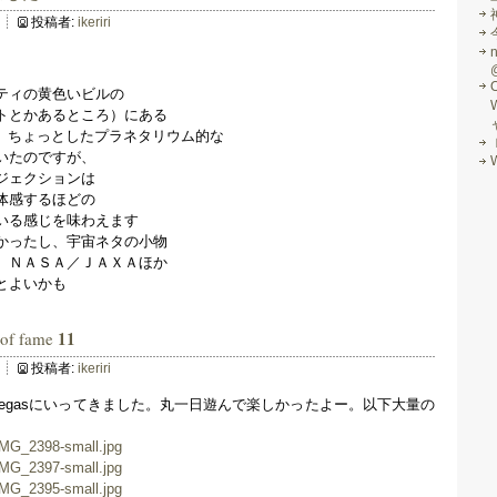
投稿者:
ikeriri
ティの黄色いビルの
トとかあるところ）にある
。ちょっとしたプラネタリウム的な
いたのですが、
ジェクションは
体感するほどの
いる感じを味わえます
かったし、宇宙ネタの小物
、ＮＡＳＡ／ＪＡＸＡほか
とよいかも
1
1
l of fame
投稿者:
ikeriri
ame＠Vegasにいってきました。丸一日遊んで楽しかったよー。以下大量の