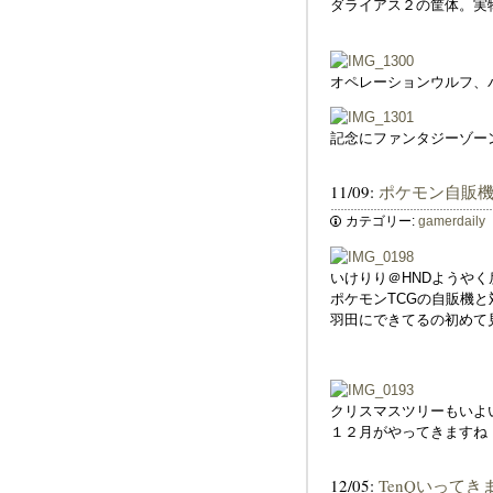
ダライアス２の筐体。実
オペレーションウルフ、
記念にファンタジーゾー
11/09:
ポケモン自販機
カテゴリー:
gamerdaily
いけりり＠HNDようや
ポケモンTCGの自販機
羽田にできてるの初めて
クリスマスツリーもいよ
１２月がやってきますね
12/05:
TenQいってき