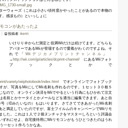
ターウォーズ（これは小さい頃何度かやったことがあるので本物の
す。感涙もの）といっしょに
iリモコンがあたったよ
投稿者:
ikeriri
いけりり＠からだ測定と役満Wiiだけは続けてます。どちらも
アバターであるMiiが登場するので愛着がわくのですよね。そ
れで「
Wiiデジカメプリントチャンネル
」
→
http://wii.com/jp/articles/dcprint-channel/
にあるWiiフォト
ブックとかで
/print/variety/wiiphotobook/index.html
でオンラインでフォトブック
が、写真をMiiにしてMii名刺も作れるのです。１セット３０枚５
じなので、オンライン決済をWiiでやるという行為にもひかれて注文
は名前とかケータイとかメールなどを適当に編集できます。あと自
番号（IDみたいなの）もはいります。さてさてできあがったMii名刺
あと満足していたのですが、富士フイルムのキャンペーンでWiiリモ
ました。これは１人で２個ヌンチャクをマスターしろという評議会
いずれにせよ、自宅接待用にWiiリモコンがもうひとつきたのはうれ
もう一セット作ろうかなあ。