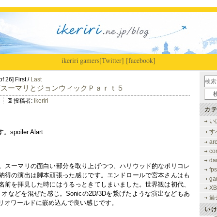
ikeriri
|
gamers
[Twitter]
[facebook]
f 26] First /
Last
どスーマリとジョンウィックＰａｒｔ５
投稿者:
ikeriri
カテ
い
iler Alart
す
ar
co
dar
。スーマリの面白い部分を取り上げつつ、ハリウッド的なポリコレ
fps
納得の演出は脚本頑張った感じです。エンドロールで宮本さんはも
ga
名前を拝見した時にはうるっときてしまいました。世界観は初代、
XB
リオなどを混ぜた感じ。Sonicの2D/3Dを繋げたような演出などもあ
過
マリオワールドに嵌め込んで良い感じです。
い