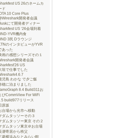
Sharkfest US 26のネームカ
ード
OTA 10 Core Plus
@Wireshark開発者会議
Huskにて開発者ディナー
Sharkfest US ‘26会場到着
HND-YVR機内食
HND 3民 Dラウンジ
KTNのインタビューがYVR
であった
映画の感想シリーズその１
Wireshark開発者会議
harkfest'26 US
大垣で仕事でした
ireshark4.6.7
鹿児島 わかな で夕ご飯
赤穂に泊まりました
TamoGraph 8.4 Build311お
よびCommView For WiFi
7.5 build977リリース
田原坂
お台場から光市へ移動
マダムタッソーその３
マダムタッソー東京 その２
マダムタッソ東京＠お台場
長瀞寄居から秩父
三菱横浜みなとみらい館