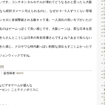
R
いです。コンチネンタルホテルが壊れてどうなるかと思ったら大阪
なら絶対ダメージ与えられるのに、なぜか３−５人ずつくらい登場
ンカタに各個撃破される敵キャラ達。一人演出の長いモブがいたけ
るのはゲームっぽくて良い感じです。大阪シーンは、変な日本を思
M
きらさんとこうじは日本の有名俳優さんですよね？あまり知らない
きた感じ。クロサワな時代劇っぽい刹那な演出もすごくよかったで
ジョンウィックですね。
J
訪問
G
投稿者:
ikeriri
なビデオゲームが盛んな
S
ーセン）ことテクノポリスに
L
S