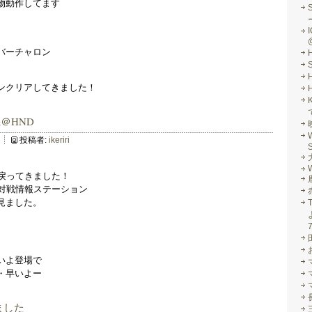
物動作してます
I
バーチャロン
ンクリアしてきました！
＠HND
投稿者:
ikeriri
S
W
く戻ってきました！
と対戦情報ステーション
見ました。
いよ登場で
・早いよー
ました