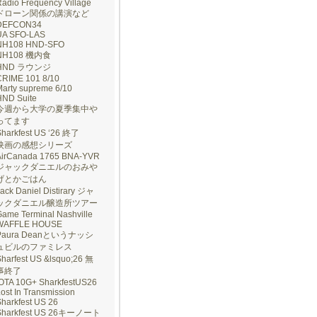
adio Frequency Village
ドローン関係の講演など
DEFCON34
UA SFO-LAS
NH108 HND-SFO
NH108 機内食
HND ラウンジ
CRIME 101 8/10
arty supreme 6/10
HND Suite
今週から大学の夏季集中や
ってます
Sharkfest US ‘26 終了
映画の感想シリーズ
AirCanada 1765 BNA-YVR
ジャックダニエルのおみや
げとかごはん
ack Daniel Distirary ジャ
ックダニエル醸造所ツアー
ame Terminal Nashville
WAFFLE HOUSE
Paura Deanというナッシ
ュビルのファミレス
harfest US &lsquo;26 無
事終了
IOTA 10G+ SharkfestUS26
ost In Transmission
harkfest US 26
Sharkfest US 26キーノート