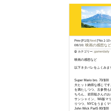
Prev [P.1/3]
Next
[*No.1-10 o
08/10:
映画の感想な
カテゴリー:
gamerdaily
映画の感想など
以下ネタバレをふくみます。spo
Super Mario bro. 70/
1
00
大ヒット納得な感じです
を満たしつつ、古参勢も
ちろん、岩田聡さんのお
サンシャイン、Wii版マ
りつつ、NYCをうまく
John Wick Part5 80/
1
00