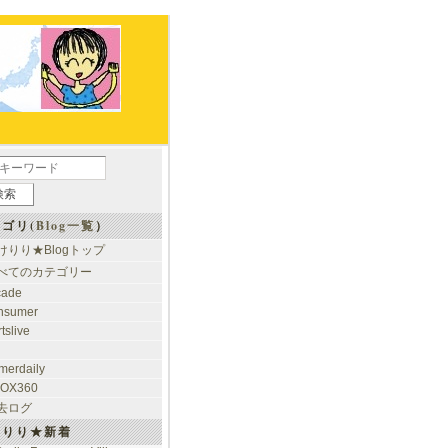
ゴリ(
Blog一覧
）
けりり★Blogトップ
べてのカテゴリー
cade
nsumer
tslive
merdaily
OX360
去ログ
けりり★新着