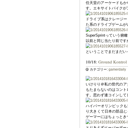
任天堂のアーケードもか
す。エキサイトバイクが
ドライブ系はクレージー
た系のドライブゲームがい
SuperSprintって
以前と同じ当たり前です
ということでまだまだい
10/18:
Ground Ko
カテゴリー:
gamerdaily
いけりり＠私の世代のアタ
もたまらないのはコントロ
す。思わず連コインして
ハイパーオリンピックも
り大きくて日本の部品じ
ゲーマーにはちょっとき
とりあえずペーパーボー