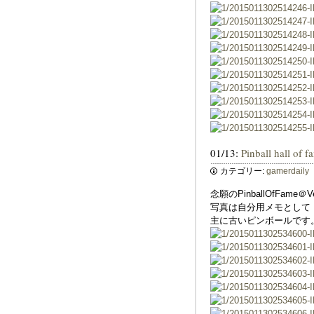
01/13:
Pinball hall of 
カテゴリー:
gamerdaily
念願のPinballOfF
写真は自分用メモとして
主に古いピンボールです