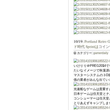
10/19:
Portland R
ド時代 Sprintはコ
カテゴリー:
gamerdaily
いけりり＠PREG20
1
4
たいなイメージで秋葉原
マスターシステムの３D
係の業者がみんな出てい
光速船なゲームは貴重す
日本ゲームは任天堂とナ
コンシューマーは任天堂
とりあえずキャンプしま