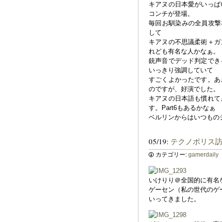
キアヌの日本愛がいっぱ
コンチが登場。
毎回お馴染みの全員攻撃
して
キアヌの不思議柔術＋ガ
れども有名な人かなぁ。
銃声音でデッド判定でき
いっきり強調していて
すごくよかったです。あ
のですが、好演でした。
キアヌの日本語も慣れて
す。Part6もあるかなぁ
ベルリンからはいつもの
05/19:
テクノポリス
カテゴリー:
gamerdaily
いけりり＠全国的に有名
ゲーセン（私の世代のゲ
いってきました。