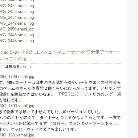
etro Game Expo その5 コンシューマコーナーや 任天堂アーケー
インいっこいれる
投稿者:
ikeriri
です。物販コーナーは日本の同人誌即売会やハードウエアの頒布会み
のゲームやさんが体育館２個くらいにひろがってます。とりあえず
眼鏡と光線銃つきはいいなぁ。→
PREG公式
アメリカのレゲー関
る感じです。
ぎて物販では動いてませんでした。緑バージョンでした。
ムコの二社が強くて、タイトーとコナミがちょこっとです。一方で
とセガが互角に戦ってます！”おおー。ファンタジーゾーンあるし。
すか。マッピーやディグダグも楽しいです。