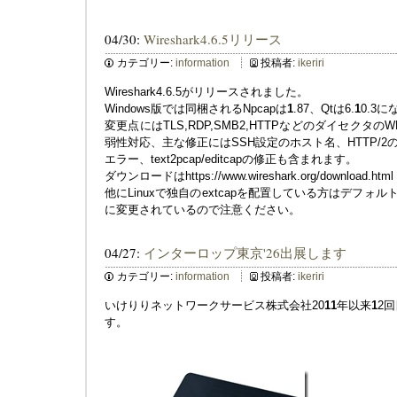
04/30:
Wireshark4.6.5リリース
カテゴリー:
information
投稿者:
ikeriri
Wireshark4.6.5がリリースされました。
Windows版では同梱されるNpcapは
1
.87、Qtは6.
1
0.3
変更点にはTLS,RDP,SMB2,HTTPなどのダイセクタ
弱性対応、主な修正にはSSH設定のホスト名、HTTP/2の
エラー、text2pcap/editcapの修正も含まれます。
ダウンロードはhttps://www.wireshark.org/download.html
他にLinuxで独自のextcapを配置している方はデフォルトパスが/usr
に変更されているので注意ください。
04/27:
インターロップ東京'26出展します
カテゴリー:
information
投稿者:
ikeriri
いけりりネットワークサービス株式会社20
1
1
年以来
1
2回
す。