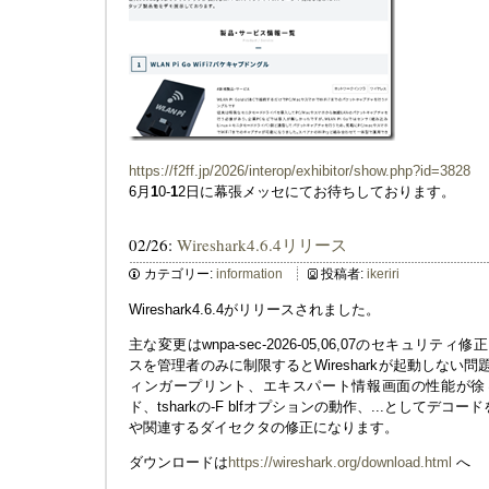
https://f2ff.jp/2026/interop/exhibitor/show.php?id=3828
6月
1
0-
1
2日に幕張メッセにてお待ちしております。
02/26:
Wireshark4.6.4リリース
カテゴリー:
information
投稿者:
ikeriri
Wireshark4.6.4がリリースされました。
主な変更はwnpa-sec-2026-05,06,07のセキュリテ
スを管理者のみに制限するとWiresharkが起動しない
ィンガープリント、エキスパート情報画面の性能が徐々
ド、tsharkの-F blfオプションの動作、...としてデ
や関連するダイセクタの修正になります。
ダウンロードは
https://wireshark.org/download.html
へ