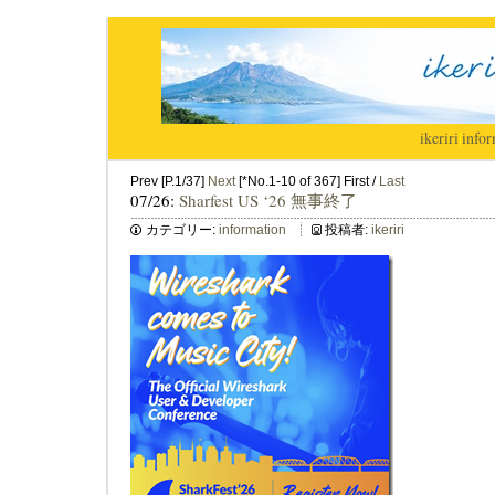
ikeriri
|
infor
Prev [P.1/37]
Next
[*No.1-10 of 367] First /
Last
07/26:
Sharfest US ‘26 無事終了
カテゴリー:
information
投稿者:
ikeriri