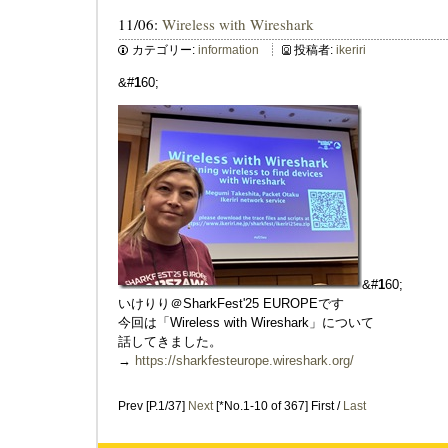
11/06:
Wireless with Wireshark
カテゴリー:
information
投稿者:
ikeriri
&#
1
60;
&#
1
60;
いけりり＠SharkFest'25 EUROPEです
今回は「Wireless with Wireshark」について
話してきました。
→
https://sharkfesteurope.wireshark.org/
Prev [P.1/37]
Next
[*No.1-10 of 367] First /
Last