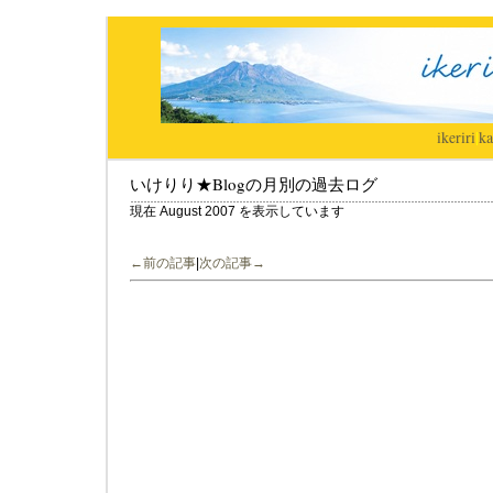
ikeriri
|
ka
いけりり★Blogの月別の過去ログ
現在 August 2007 を表示しています
←前の記事
|
次の記事→