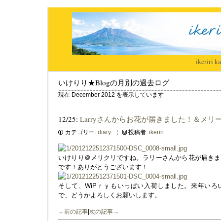
ikeriri
|
ka
いけりり★Blogの月別の過去ログ
現在 December 2012 を表示しています
12/25:
Larryさんからお花が届きました！＆メリ
カテゴリー:
diary
投稿者:
ikeriri
いけりり＠メリクリですね。ラリーさんから花が届きま
です！ありがとうございます！
そして、WiPｒｙもいっぱい入荷しました。来年いろ
で、どうかよろしくお願いします。
←前の記事
|
次の記事→