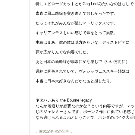
特にエピローグカットとかGag Leelみたいなのはなしで
素直に厨二路線を突き進んで欲しかったです。
だってそれがみんなが望むマトリックスです。
キャリアンモスもいい感じで歳をとって素敵。
本編はまあ、敵の敵は味方みたいな、ディストピアに
夢が広がりんぐな内容でした。
あと日本の新幹線が非常に変な感じで（いい方向に）
過剰に脚色されていて、ヴォシャヴェススキー姉妹は
本当に日本大好きなんだかなぁと感じたり。
ネタバレあり the Bourne legacy
なんか若返りが必要なのかな？という内容ですが、マッ
じのジェレミーさんです。ボーン２作目に似ている感じ
なら逃げられるよねということで、ホンダのバイク大活
←前の記事
|
次の記事→