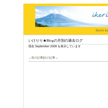
ikeriri
|
ka
いけりり★Blogの月別の過去ログ
現在 September 2008 を表示しています
←前の記事
|
次の記事→