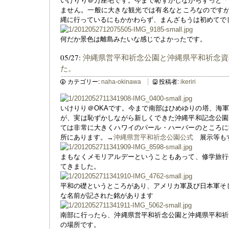
いけりり＠万座毛です。今まで恥ずかしながらずっと「
ません。一般に大きな観光では有名なところなのです
縄に行っているにもかかわらず、まんざもうは初めてで
何だか景色は離島みたいな感じでよかったです。
05/27:
沖縄県営平和祈念公園と沖縄県平和祈念資
た。
カテゴリー:
naha-okinawa
投稿者:
ikeriri
いけりり＠OKAです。今まで南部はひめゆりの塔、海
が、実は恥ずかしながら新しくできた沖縄平和記念公園
ては非常に大きくハワイのパール・ハーバーのところに
所にあります。→
沖縄県営平和祈念公園公式
展示等もす
まもなくメモリアルデーということもあって、修学旅行
てきました。
平和の礎というところがあり、アメリカ軍及び日本軍そ
な名前が記された銘があります
南部に行ったら、沖縄県営平和祈念公園と沖縄県平和祈
の場所です。