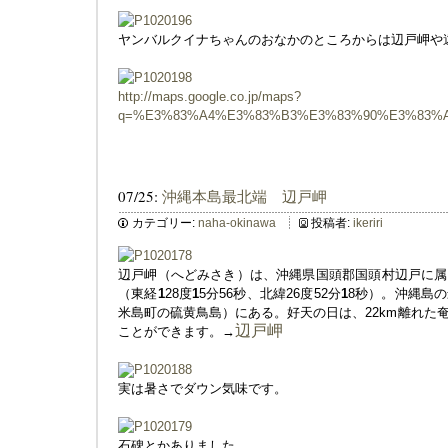
ヤンバルクイナちゃんのおなかのところからは辺戸岬や
http://maps.google.co.jp/maps?
q=%E3%83%A4%E3%83%B3%E3%83%90%E3%83%
07/25:
沖縄本島最北端 辺戸岬
カテゴリー:
naha-okinawa
投稿者:
ikeriri
辺戸岬（へどみさき）は、沖縄県国頭郡国頭村辺戸に属
（東経
1
28度
1
5分56秒、北緯26度52分
1
8秒）。沖縄島
米島町の硫黄鳥島）にある。好天の日は、22km離れた
辺戸岬
ことができます。→
実は暑さでダウン気味です。
石碑とかありました。