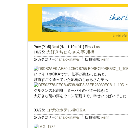
ikeriri
|
oki
Prev [P.1/5]
Next
[*No.1-10 of 41] First /
Last
10/25:
大好きちゅらさん亭 旭橋
カテゴリー:
naha-okinawa
投稿者:
ikeriri
いけりり＠OKAです。仕事が終わったあと、
以前すごく通っていた旭橋のちゅらさん亭へ
グルクンのお刺身、ミーバイのバター焼きに
大好きな菊の露をウコン茶割りで、幸せいっぱいでした
03/28:
コザのホテル＠OKA
カテゴリー:
naha-okinawa
投稿者:
ikeriri