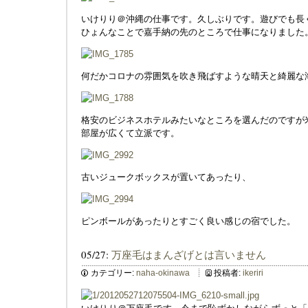
いけりり＠沖縄の仕事です。久しぶりです。遊びでも長
ひょんなことで嘉手納の先のところで仕事になりました
何だかコロナの雰囲気を吹き飛ばすような晴天と綺麗な
格安のビジネスホテルみたいなところを選んだのですが
部屋が広くて立派です。
古いジュークボックスが置いてあったり、
ピンボールがあったりとすごく良い感じの宿でした。
05/27:
万座毛はまんざげとは言いません
カテゴリー:
naha-okinawa
投稿者:
ikeriri