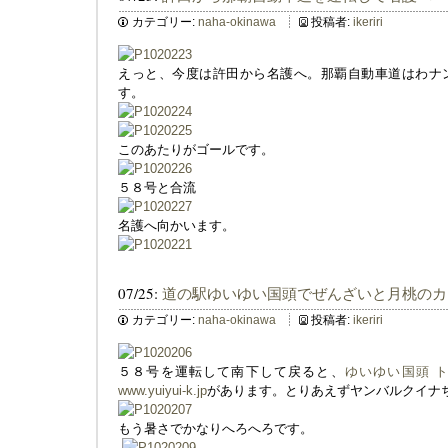
カテゴリー:
naha-okinawa
投稿者:
ikeriri
えっと、今度は許田から名護へ。那覇自動車道はわナ
す。
このあたりがゴールです。
５８号と合流
名護へ向かいます。
07/25:
道の駅ゆいゆい国頭でぜんざいと月桃のカ
カテゴリー:
naha-okinawa
投稿者:
ikeriri
５８号を運転して南下して戻ると、
ゆいゆい国頭 ト
www.yuiyui-k.jp
があります。とりあえずヤンバルクイナ
もう暑さでかなりへろへろです。