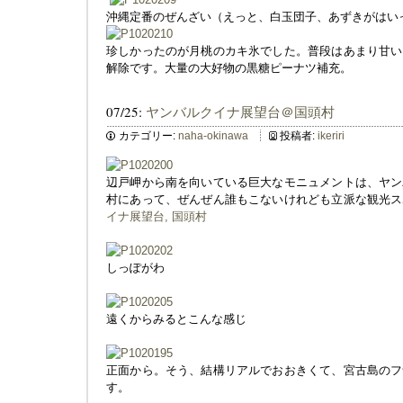
沖縄定番のぜんざい（えっと、白玉団子、あずきがはい
珍しかったのが月桃のカキ氷でした。普段はあまり甘い
解除です。大量の大好物の黒糖ピーナツ補充。
07/25:
ヤンバルクイナ展望台＠国頭村
カテゴリー:
naha-okinawa
投稿者:
ikeriri
辺戸岬から南を向いている巨大なモニュメントは、ヤン
村にあって、ぜんぜん誰もこないけれども立派な観光ス
イナ展望台, 国頭村
しっぽがわ
遠くからみるとこんな感じ
正面から。そう、結構リアルでおおきくて、宮古島のフ
す。