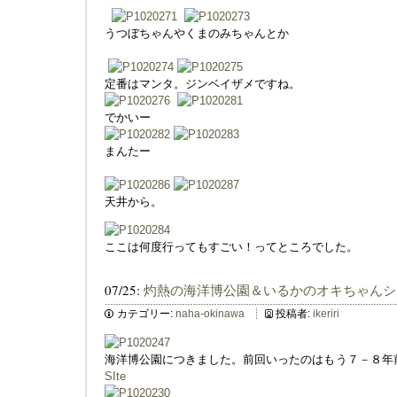
うつぼちゃんやくまのみちゃんとか
定番はマンタ。ジンベイザメですね。
でかいー
まんたー
天井から。
ここは何度行ってもすごい！ってところでした。
07/25:
灼熱の海洋博公園＆いるかのオキちゃんシ
カテゴリー:
naha-okinawa
投稿者:
ikeriri
海洋博公園につきました。前回いったのはもう７－８年
SIte