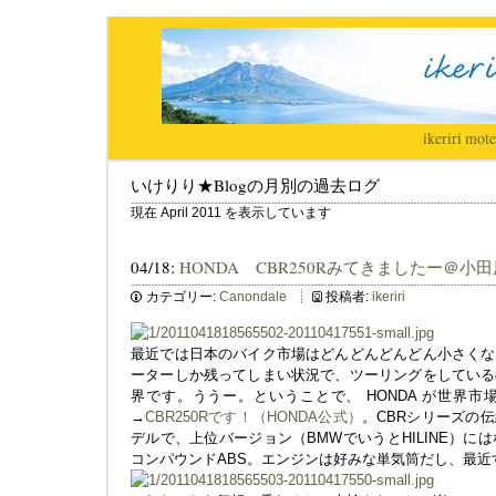
ikeriri
|
mote
いけりり★Blogの月別の過去ログ
現在 April 2011 を表示しています
04/18:
HONDA CBR250Rみてきましたー＠小
カテゴリー:
Canondale
投稿者:
ikeriri
最近では日本のバイク市場はどんどんどんどん小さくな
ーターしか残ってしまい状況で、ツーリングをしている
界です。ううー。ということで、 HONDA が世界
→
CBR250Rです！（HONDA公式）
。CBRシリーズの
デルで、上位バージョン（BMWでいうとHILINE）に
コンパウンドABS。エンジンは好みな単気筒だし、最