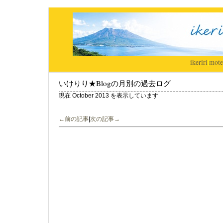
ikeriri
|
mote
いけりり★Blogの月別の過去ログ
現在 October 2013 を表示しています
←前の記事
|
次の記事→