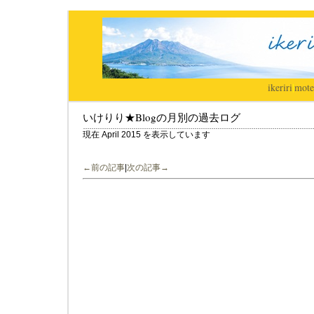
ikeriri
|
mote
いけりり★Blogの月別の過去ログ
現在 April 2015 を表示しています
←前の記事
|
次の記事→