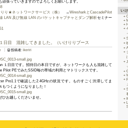
も頑張っていきますのでよろしくお願いします。
い
けりり★ネットワークサービス（株）
→
WiresharkとCascadePilot
 LAN 及び無線 LAN のパケットキャプチャとダンプ解析
セミナー
M
apan １日目 混雑してきました。（いけりりブース
e
投稿者:
ikeriri
J
Japan １日目です。招待日の本日ですが、ネットワークも人も混雑して
e Pilot PEでみたSSID毎の帯域の利用とマトリックスです。
G
yzer Pro1.1で確認した2.4GHzの状況です。ものすごく渋滞してま
％もつくようになりました！
S
ぜひお越しくださいませ。
L
S