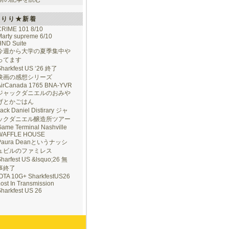
けりり★新着
CRIME 101 8/10
arty supreme 6/10
HND Suite
今週から大学の夏季集中や
ってます
Sharkfest US ‘26 終了
映画の感想シリーズ
AirCanada 1765 BNA-YVR
ジャックダニエルのおみや
げとかごはん
ack Daniel Distirary ジャ
ックダニエル醸造所ツアー
ame Terminal Nashville
WAFFLE HOUSE
Paura Deanというナッシ
ュビルのファミレス
harfest US &lsquo;26 無
事終了
IOTA 10G+ SharkfestUS26
ost In Transmission
harkfest US 26