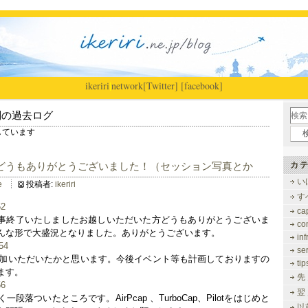
ikeriri
|
network
[Twitter]
[facebook]
別の過去ログ
表示しています
apanどうもありがとうございました！（セッション写真とか
カテ
い
e
投稿者:
ikeriri
す
ca
の方、無事終了いたしましたお越しいただいた方どうもありがとうございま
co
んな形で大盛況となりました。ありがとうございます。
inf
se
に参加いただいたかと思います。今後イベント等も計画しておりますの
tip
ます。
先
翌
落ついたところです。AirPcap 、TurboCap、Pilotをはじめと
以