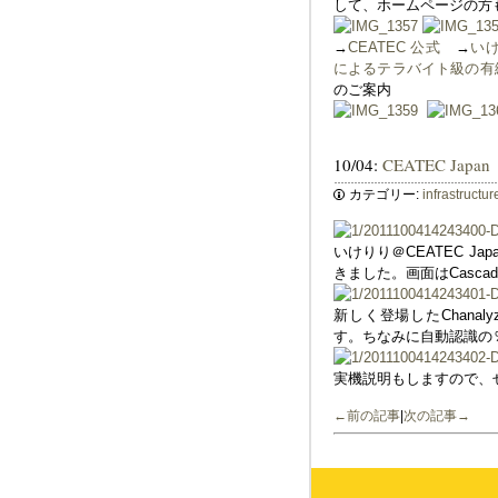
して、ホームページの方
→
CEATEC 公式
→
い
によるテラバイト級の有線
のご案内
10/04:
CEATEC J
カテゴリー:
infrastructur
いけりり＠CEATEC 
きました。画面はCascad
新しく登場したChanal
す。ちなみに自動認識の
実機説明もしますので、
←前の記事
|
次の記事→