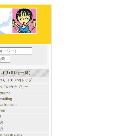
ゴリ(
Blog一覧
）
けりり★Blogトップ
べてのカテゴリー
pturing
nsulting
rastructure
rver
s
 月
 月
前の記事を読む