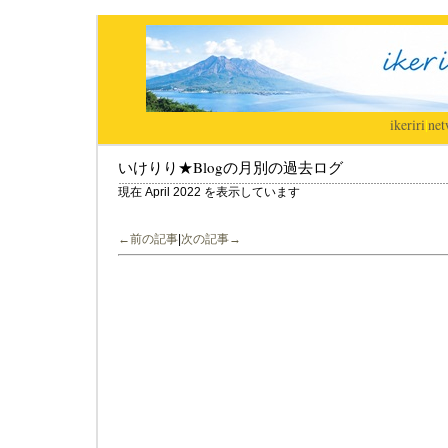
ikeriri
|
net
いけりり★Blogの月別の過去ログ
現在 April 2022 を表示しています
←前の記事
|
次の記事→