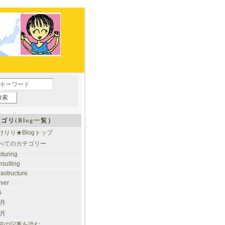
ゴリ(
Blog一覧
）
けりり★Blogトップ
べてのカテゴリー
pturing
nsulting
rastructure
rver
s
 月
 月
前の記事を読む