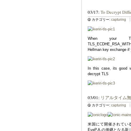
03/17:
To Decrypt Diff
カテゴリー:
capturing
When your TL
TLS_ECDHE_RSA_WITH_A
Hellman key exchange if y
In this case, its goo
decrypt TLS
03/01:
リアルタイム無
カテゴリー:
capturing
米国にて開催されているWLPC(W
EyeP.A.の後継とな