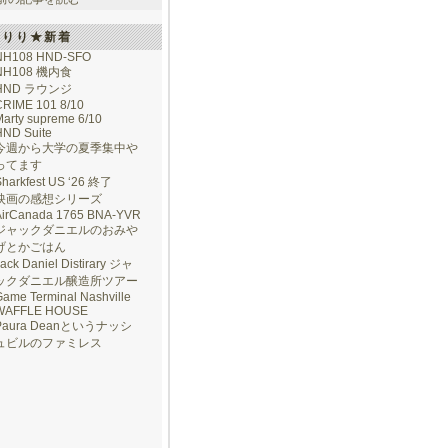
けりり★新着
NH108 HND-SFO
NH108 機内食
HND ラウンジ
CRIME 101 8/10
arty supreme 6/10
HND Suite
今週から大学の夏季集中や
ってます
Sharkfest US ‘26 終了
映画の感想シリーズ
AirCanada 1765 BNA-YVR
ジャックダニエルのおみや
げとかごはん
ack Daniel Distirary ジャ
ックダニエル醸造所ツアー
ame Terminal Nashville
WAFFLE HOUSE
Paura Deanというナッシ
ュビルのファミレス