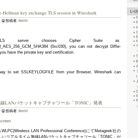
い
ie-Hellman key exchange TLS session in Wireshark
投稿者:
ikeriri
M
S server chooses Cipher Suite as
ES_256_GCM_SHA384 (0xc030), you can not decrypt Diffie-
ou have the private key and certification.
d way to set SSLKEYLOGFILE from your Browser, Wireshark can
J
G
線LANパケットキャプチャツール「TONIC」発表
投稿者:
ikeriri
ireless LAN Professional Conference)にてMetageek社の
る新しいリアルタイム無線LANパケットキャプチャツール「TONIC」が