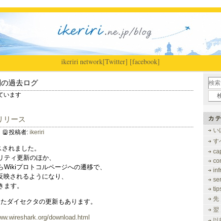
ikeriri
|
network
[Twitter]
[facebook]
別の過去ログ
しています
.3リリース
カテ
い
投稿者:
ikeriri
す
リースされました。
ca
リティ更新のほか、
co
Wikiプロトコルページへの遷移で、
inf
bに反映されるようになり、
se
きます。
tip
先
としたダイセクタの更新もあります。
翌
www.wireshark.org/download.html
以