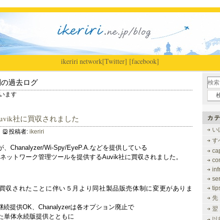
ikeriri
|
network
[Twitter]
[facebook]
別の過去ログ
しています
がAuvik社に買収されました
カテ
い
投稿者:
ikeriri
す
analyzer/Wi-Spy/EyeP.A.などを提供している
ca
ド型ネットワーク管理ツールを提供するAuvik社に買収されました。
co
inf
se
vik社に買収されたことに伴い５月より同社製品販売体制に変更がありま
tip
先
DBxは継続提供OK、Chanalyzerは各オプション廃止で
翌
能を含めた単体永続版提供とともに
以