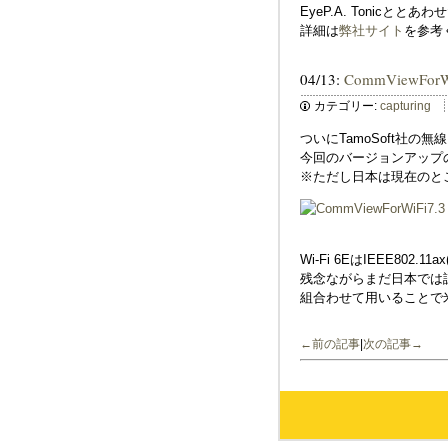
EyeP.A. Tonicととあわ
詳細は
弊社サイト
を参考
04/13:
CommViewFor
カテゴリー:
capturing
ついにTamoSoft社の無線
今回のバージョンアップの
※ただし日本は現在のと
Wi-Fi 6EはIEEE80
残念ながらまだ日本では認可
組合わせて用いることで米
←前の記事
|
次の記事→