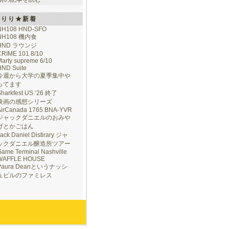
けりり★新着
NH108 HND-SFO
NH108 機内食
HND ラウンジ
CRIME 101 8/10
arty supreme 6/10
HND Suite
今週から大学の夏季集中や
ってます
Sharkfest US ‘26 終了
映画の感想シリーズ
AirCanada 1765 BNA-YVR
ジャックダニエルのおみや
げとかごはん
ack Daniel Distirary ジャ
ックダニエル醸造所ツアー
ame Terminal Nashville
WAFFLE HOUSE
Paura Deanというナッシ
ュビルのファミレス