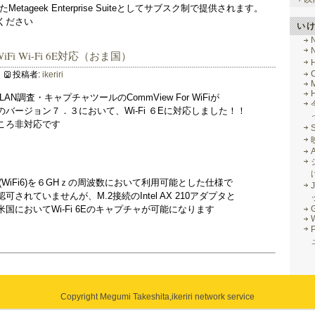
せたMetageek Enterprise Suiteとしてサブスク制で提供されます。
ください
い
WiFi Wi-Fi 6E対応（おま国）
投稿者:
ikeriri
M
LAN調査・キャプチャツールのCommView For WiFiが
バージョン７．３において、Wi-Fi ６Eに対応しました！！
ころ非対応です
2.11ax(WiFi6)を６GHｚの周波数において利用可能とした仕様で
J
されていませんが、M.2接続のIntel AX 210アダプタと
国においてWi-Fi 6Eのキャプチャが可能になります
G
Copyright Megumi Takeshita,
ikeriri network service