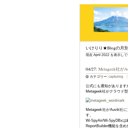
いけりり★Blogの月
現在 April 2022 を表示
04/27:
Metageek社
カテゴリー:
capturing
公式にも通知がありますが、Ch
Metageek社がクラウ
Metageek社がAu
す。
Wi-SpyAir/Wi-Spy
ReportBuilder機