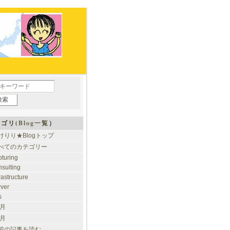
ゴリ(
Blog一覧
）
けりり★Blogトップ
べてのカテゴリー
pturing
nsulting
rastructure
rver
s
 月
 月
前の記事を読む