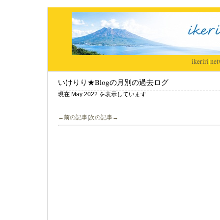
ikeriri
|
net
いけりり★Blogの月別の過去ログ
現在 May 2022 を表示しています
←前の記事
|
次の記事→