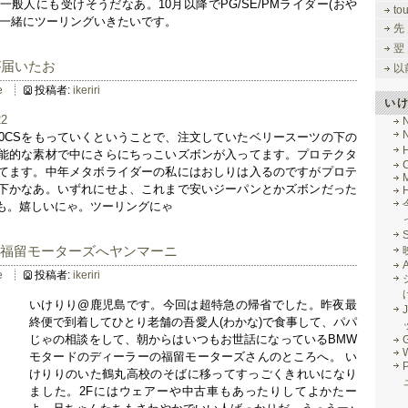
般人にも受けそうだなあ。10月以降でPG/SE/PMライダー(おや
to
、一緒にツーリングいきたいです。
先
翌
が届いたお
以
e
投稿者:
ikeriri
い
50CSをもっていくということで、注文していたベリースーツの下の
能的な素材で中にさらにちっこいズボンが入ってます。プロテクタ
てます。中年メタボライダーの私にはおしりは入るのですがプロテ
M
下かなあ。いずれにせよ、これまで安いジーパンとかズボンだった
も。嬉しいにゃ。ツーリングにゃ
@福留モーターズへヤンマーニ
e
投稿者:
ikeriri
いけりり@鹿児島です。今回は超特急の帰省でした。昨夜最
J
終便で到着してひとり老舗の吾愛人(わかな)で食事して、パパ
じゃの相談をして、朝からはいつもお世話になっているBMW
G
モタードのディーラーの福留モーターズさんのところへ。 い
けりりのいた鶴丸高校のそばに移ってすっごくきれいになり
ました。2Fにはウェアーや中古車もあったりしてよかたー