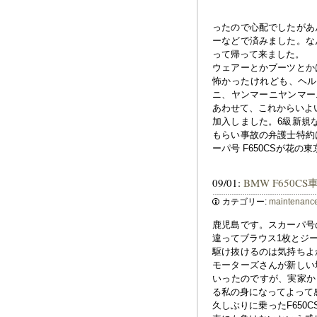
ったので心配でしたがあ
ーなどで済みました。な
って帰って来ました。
ウェアーとかブーツとか
怖かったけれども、ヘル
ニ、ヤンマーニヤンマー
あわせて、これからいよ
加入しました。6級新規
もらい事故の弁護士特約
ーパ号 F650CSが花
09/01:
BMW F650
カテゴリー:
maintenanc
鹿児島です。スカーパ号
違ってブラウス1枚とジ
駆け抜けるのは気持ちよ
モーターズさんが新しい
いったのですが、実家か
る私の身になってよって
久しぶりに乗ったF650