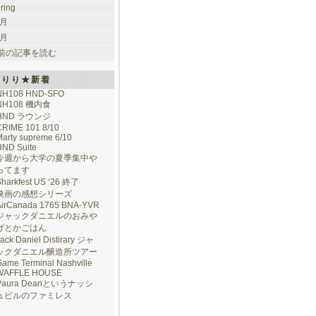
uring
 月
 月
前の記事を読む
けりり★新着
NH108 HND-SFO
NH108 機内食
HND ラウンジ
CRIME 101 8/10
arty supreme 6/10
HND Suite
今週から大学の夏季集中や
ってます
Sharkfest US ‘26 終了
映画の感想シリーズ
AirCanada 1765 BNA-YVR
ジャックダニエルのおみや
げとかごはん
ack Daniel Distirary ジャ
ックダニエル醸造所ツアー
ame Terminal Nashville
WAFFLE HOUSE
Paura Deanというナッシ
ュビルのファミレス