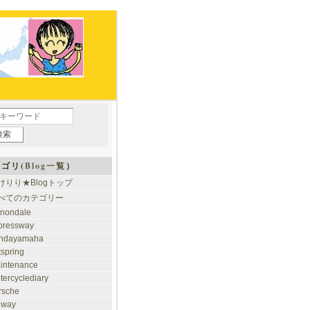
ゴリ(
Blog一覧
）
けりり★Blogトップ
べてのカテゴリー
nondale
pressway
ndayamaha
tspring
intenance
tercyclediary
rsche
ilway