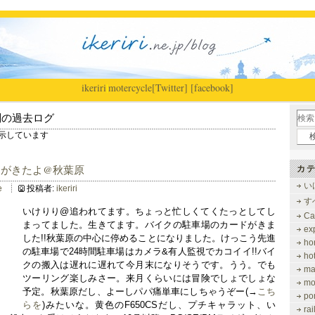
ikeriri
|
motercycle
[Twitter]
[facebook]
別の過去ログ
 を表示しています
ドがきたよ@秋葉原
カテ
い
e
投稿者:
ikeriri
す
いけりり@追われてます。ちょっと忙しくてくたっとしてし
Ca
まってました。生きてます。バイクの駐車場のカードがきま
ex
した!!秋葉原の中心に停めることになりました。けっこう先進
ho
の駐車場で24時間駐車場はカメラ&有人監視でカコイイ!!バイ
ho
クの搬入は遅れに遅れて今月末になりそうです。うう。でも
ma
ツーリング楽しみさー。来月くらいには冒険でしょでしょな
mo
予定。秋葉原だし、よーしパパ痛単車にしちゃうぞー(→
こち
po
らを
)みたいな。黄色のF650CSだし、プチキャラット、い
ra