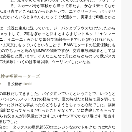
よ。兄ちゃんたちもさわやかでいい人ばっかりだ。うっうー♪
で、スカーパ号が車検から帰って来たよ。かなり乗ってなか
んまり直すところはなかったみたいで、エアクリーナー、バッテリ
んだかいろいろときれいになってて快適さー。実家まで印鑑とかと
は一式既に東京に送っていて、ジーパンとブラウスだけだったから
メットして、2速をぎゅっと回すとすさまじいトルク!!「ヤンマー
ニ、イエーエ」みたいな気分で無敵モードでした(違うけれども)。
いよ東京にもっていくということで、BMWモタードの任意保険にも
なのでちょっと高めなBMWの保険ですが、交通事故経験者としては
は必要だと思います。そんなこんなで舟にゆらゆらのって我がスカ
の東京秋葉原につくのは来週以降。ツーリングしたいなあ。
CS車検@福留モーターズ
e
投稿者:
ikeriri
の車検だしてきました。バイク置いていくということで、いつもと
ーパンにヘルメットだけの軽装です。夏の時期だと軽装で風を切って
かったけれども事故ったらどうしようとちょっと心配でした。福留
場所になってからまだ行ったことがなくて、父に先導してもらって
らお父さんが排気量だけはすごいオヤジ車でかなり飛ばす!!追走す
感じでした
CSはロータックスの単気筒650ccエンジンなのでトルクだけは大きな