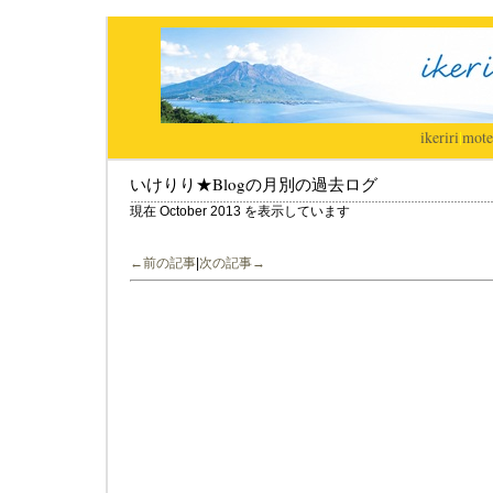
ikeriri
|
mote
いけりり★Blogの月別の過去ログ
現在 October 2013 を表示しています
←前の記事
|
次の記事→