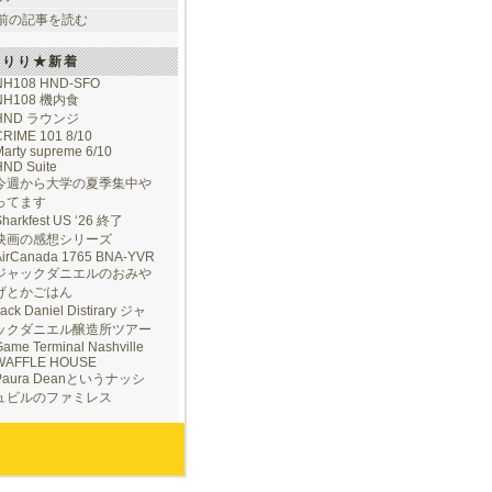
前の記事を読む
けりり★新着
NH108 HND-SFO
NH108 機内食
HND ラウンジ
CRIME 101 8/10
arty supreme 6/10
HND Suite
今週から大学の夏季集中や
ってます
Sharkfest US ‘26 終了
映画の感想シリーズ
AirCanada 1765 BNA-YVR
ジャックダニエルのおみや
げとかごはん
ack Daniel Distirary ジャ
ックダニエル醸造所ツアー
ame Terminal Nashville
WAFFLE HOUSE
Paura Deanというナッシ
ュビルのファミレス