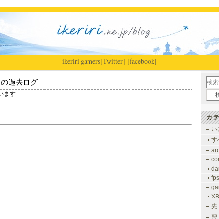
ikeriri
|
gamers
[Twitter]
[facebook]
別の過去ログ
ています
カテ
い
す
ar
co
dar
fps
ga
XB
先
翌