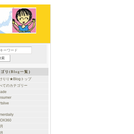
ゴリ(
Blog一覧
）
けりり★Blogトップ
べてのカテゴリー
cade
nsumer
tslive
merdaily
OX360
 月
 月