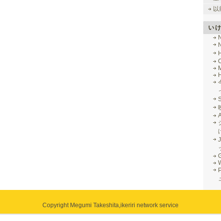
以
い
M
J
G
Copyright Megumi Takeshita,
ikeriri network service