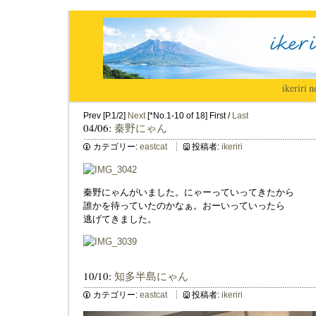
ikeriri
|
n
Prev [P.1/2]
Next
[*No.1-10 of 18] First /
Last
04/06:
秦野にゃん
カテゴリー:
eastcat
投稿者:
ikeriri
秦野にゃんがいました。にゃーっていってきたから
誰かを待っていたのかなぁ。おーいっていったら
逃げてきました。
10/10:
知多半島にゃん
カテゴリー:
eastcat
投稿者:
ikeriri