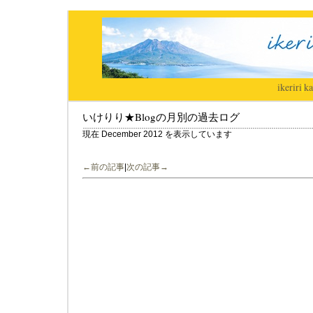
ikeriri
|
ka
いけりり★Blogの月別の過去ログ
現在 December 2012 を表示しています
←前の記事
|
次の記事→