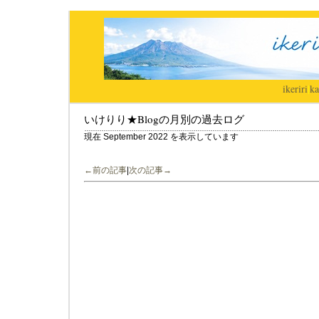
ikeriri
|
ka
いけりり★Blogの月別の過去ログ
現在 September 2022 を表示しています
←前の記事
|
次の記事→