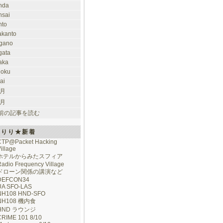
nda
nsai
nto
takanto
gano
gata
aka
hoku
ai
 月
 月
前の記事を読む
けりり★新着
CTP@Packet Hacking
illage
ホテルからみたスフィア
adio Frequency Village
ドローン関係の講演など
DEFCON34
UA SFO-LAS
NH108 HND-SFO
NH108 機内食
HND ラウンジ
CRIME 101 8/10