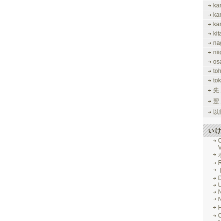
ka
ka
ka
ki
na
nii
os
to
tok
先
翌
以
い
V
R