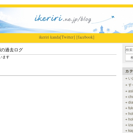
ikeriri
|
kanda
[Twitter]
[facebook]
別の過去ログ
ています
カテ
い
す
as
ch
di
fu
ho
ho
iz
ka