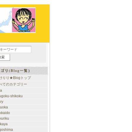
ゴリ(
Blog一覧
）
けりり★Blogトップ
べてのカテゴリー
ia
ugoku-shikoku
ary
kuoka
kkaido
kuriku
akaya
goshima