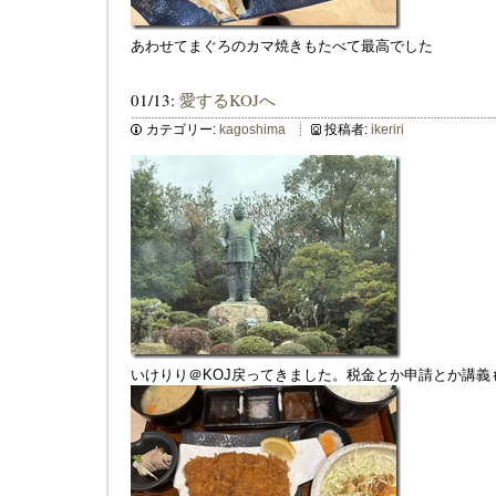
あわせてまぐろのカマ焼きもたべて最高でした
01/13:
愛するKOJへ
カテゴリー:
kagoshima
投稿者:
ikeriri
いけりり＠KOJ戻ってきました。税金とか申請とか講義