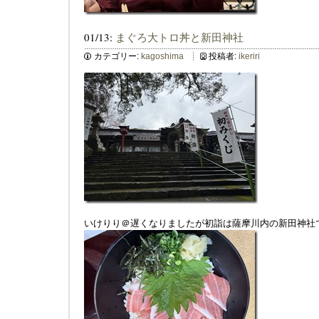
01/13:
まぐろ大トロ丼と新田神社
カテゴリー:
kagoshima
投稿者:
ikeriri
いけりり＠遅くなりましたが初詣は薩摩川内の新田神社