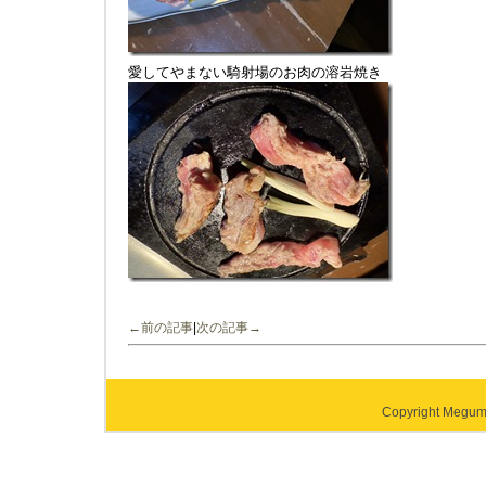
愛してやまない騎射場のお肉の溶岩焼き
←前の記事
|
次の記事→
Copyright Megumi