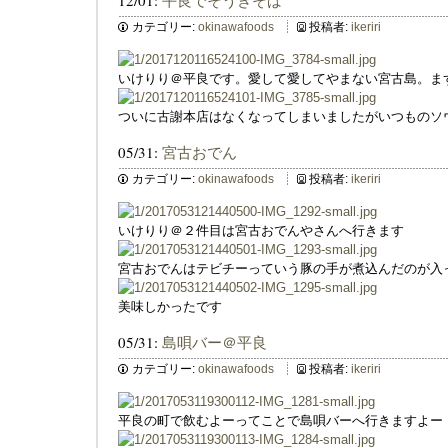
12/01:
平良でそうきそば
カテゴリー:
okinawafoods
投稿者:
ikeriri
いけりり＠平良です。愛して愛してやまない宮古島。ま
ついに古謝本店はなくなってしまいましたがいつものソ
05/31:
宮古おでん
カテゴリー:
okinawafoods
投稿者:
ikeriri
いけりり＠２件目は宮古おでんやさんへ行きます
宮古おでんはテビチーっていう豚の手が煮込んだのが入
美味しかったです
05/31:
島唄バー＠平良
カテゴリー:
okinawafoods
投稿者:
ikeriri
平良の町で飲むよーってことで島唄バーへ行きますよー