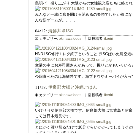
島唄バー盛り上がり 大阪からの女性観光客たちに絡まれ
みんなと一緒に窓を開ける閉めるの要領でしたが輪にな
んな罰ゲームが。。。。
04/12:
海鮮丼＠ISG
カテゴリー:
okinawafoods
投稿者:
ikeriri
HND-ISG修行１レグ終了ということでISGぱいぬ島空
空港の中にお寿司屋さんがあって、握りとかもいろいろ
今回食べたのは海鮮丼です。海ブドウやミーバイが入っ
11/18:
伊良部大橋と沖縄ごはん
カテゴリー:
okinawafoods
投稿者:
ikeriri
いけりり＠伊良部大橋です。伊良部大橋は宮古島と伊良
しては日本最長です。
とにかく渡り切るだけで
1
0分ぐらいかかってしまうそ
ってすごく良い感じです。