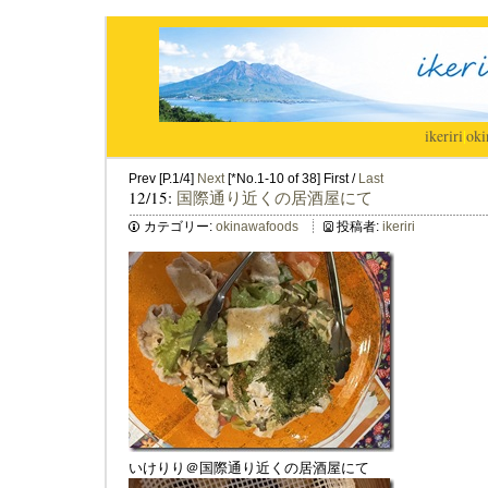
ikeriri
|
oki
Prev [P.1/4]
Next
[*No.1-10 of 38] First /
Last
12/15:
国際通り近くの居酒屋にて
カテゴリー:
okinawafoods
投稿者:
ikeriri
いけりり＠国際通り近くの居酒屋にて