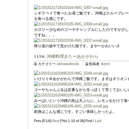
シギラベイで食べたお昼ご飯です。沖縄はスループレー
を食べる感じです。
カロリー少なめのゴーヤチャンプルにしたのですが少し
ですね。。。
帰り道の途中で見かけた猫です。まやーかわいいさ
11/16:
沖縄料理きたーあかがわら
カテゴリー:
okinawafoods
投稿者:
ikeriri
いけりり＠あかがわらで沖縄ご飯です。まずはオリオン
ゴーヤちゃんぷるは定番ながら生っぽくて苦くておいし
みーばいという沖縄の魚は天ぷらに、レモンをかけて食
刺身はこんな感じです。すごい美味しかったよ。
Prev [P.1/4]
Next
[*No.1-10 of 38] First /
Last