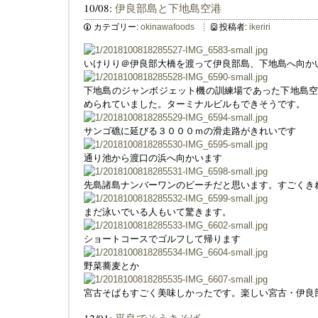
10/08:
伊良部島と下地島空港
カテゴリー:
okinawafoods
投稿者:
ikeriri
いけりり＠伊良部大橋を渡って伊良部島、下地島へ向か
下地島のジャンボジェット機の訓練場であった下地島空
められていました。ターミナルビルもできそうです。
サンゴ礁に延びる３０００ｍの滑走路がきれいです
通り池から渡口の浜へ向かいます
先島諸島ナンバーワンのビーチだと思います。すごくき
まだ泳いでいる人もいて驚きます。
ショートコースでゴルフして帰ります
野菜蕎麦とか
宮古そばもすごく美味しかったです。楽しい宮古・伊良