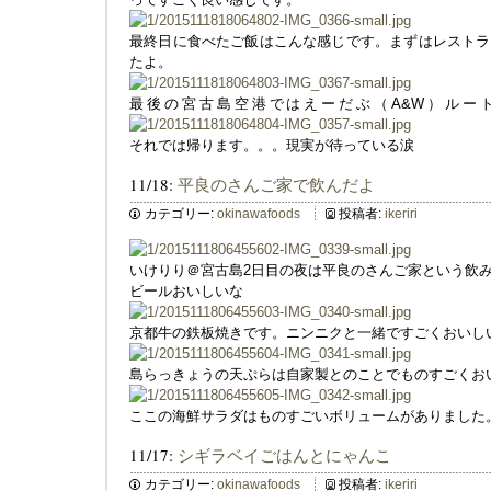
最終日に食べたご飯はこんな感じです。まずはレストラ
たよ。
最後の宮古島空港ではえーだぶ（A&W）ルー
それでは帰ります。。。現実が待っている涙
11/18:
平良のさんご家で飲んだよ
カテゴリー:
okinawafoods
投稿者:
ikeriri
いけりり＠宮古島2日目の夜は平良のさんご家という飲
ビールおいしいな
京都牛の鉄板焼きです。ニンニクと一緒ですごくおいし
島らっきょうの天ぷらは自家製とのことでものすごくお
ここの海鮮サラダはものすごいボリュームがありました
11/17:
シギラベイごはんとにゃんこ
カテゴリー:
okinawafoods
投稿者:
ikeriri