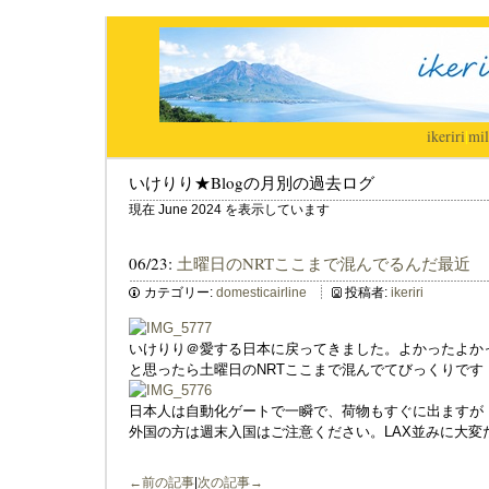
ikeriri
|
mil
いけりり★Blogの月別の過去ログ
現在 June 2024 を表示しています
06/23:
土曜日のNRTここまで混んでるんだ最近
カテゴリー:
domesticairline
投稿者:
ikeriri
いけりり＠愛する日本に戻ってきました。よかったよか
と思ったら土曜日のNRTここまで混んでてびっくりです
日本人は自動化ゲートで一瞬で、荷物もすぐに出ますが
外国の方は週末入国はご注意ください。LAX並みに大変
←前の記事
|
次の記事→