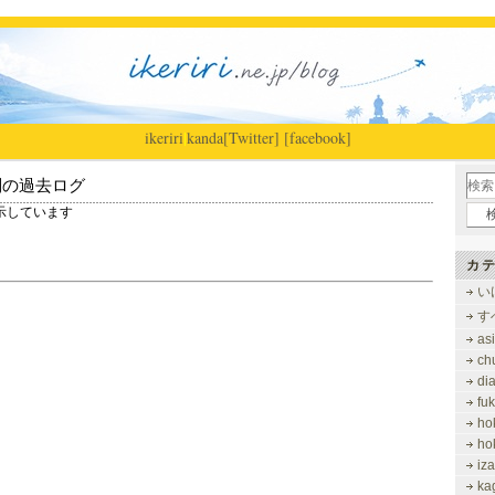
ikeriri
|
kanda
[Twitter]
[facebook]
別の過去ログ
を表示しています
カテ
い
す
as
ch
di
fu
ho
ho
iz
ka