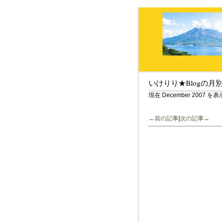
いけりり★Blogの月
現在 December 2007 
←前の記事
|
次の記事→