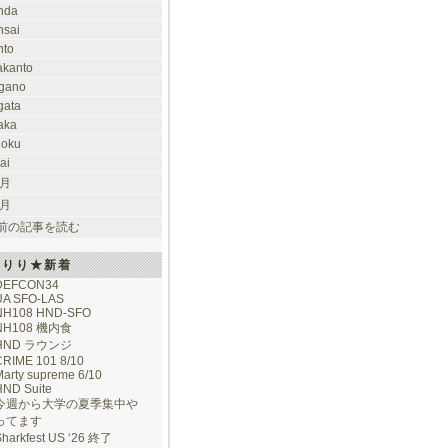
nda
nsai
nto
takanto
gano
gata
aka
hoku
ai
 月
 月
前の記事を読む
けりり★新着
DEFCON34
UA SFO-LAS
NH108 HND-SFO
NH108 機内食
HND ラウンジ
CRIME 101 8/10
arty supreme 6/10
HND Suite
今週から大学の夏季集中や
ってます
Sharkfest US ‘26 終了