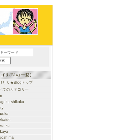
ゴリ(
Blog一覧
）
けりり★Blogトップ
べてのカテゴリー
ia
ugoku-shikoku
ary
kuoka
kkaido
kuriku
akaya
goshima