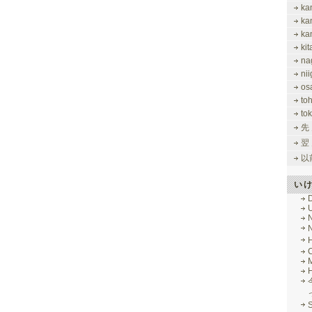
ka
ka
ka
ki
na
nii
os
to
tok
先
翌
以
い
M