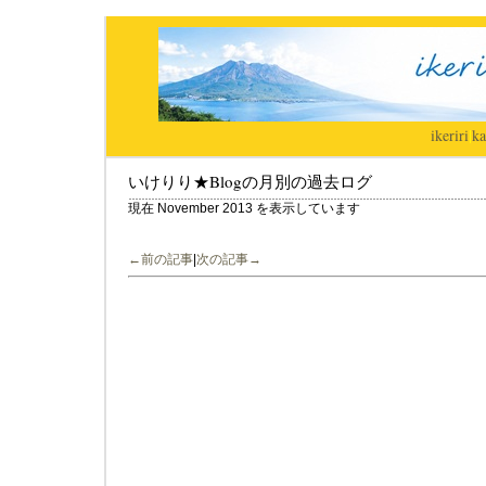
ikeriri
|
ka
いけりり★Blogの月別の過去ログ
現在 November 2013 を表示しています
←前の記事
|
次の記事→