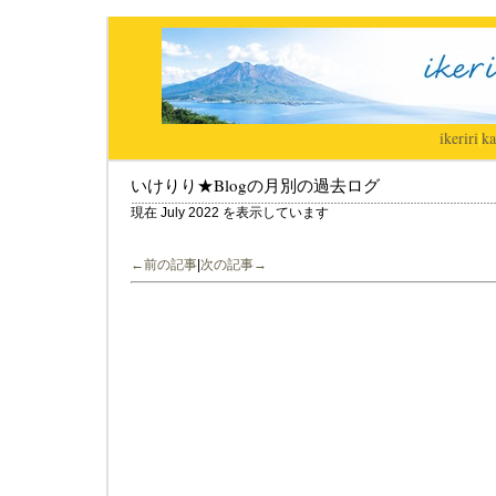
ikeriri
|
ka
いけりり★Blogの月別の過去ログ
現在 July 2022 を表示しています
←前の記事
|
次の記事→