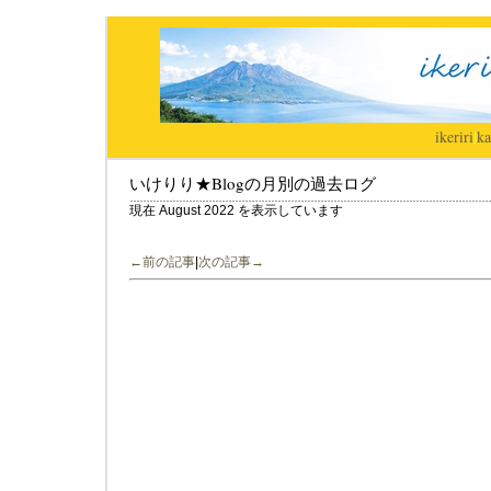
ikeriri
|
ka
いけりり★Blogの月別の過去ログ
現在 August 2022 を表示しています
←前の記事
|
次の記事→