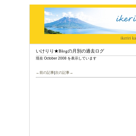
ikeriri
|
ka
いけりり★Blogの月別の過去ログ
現在 October 2008 を表示しています
←前の記事
|
次の記事→