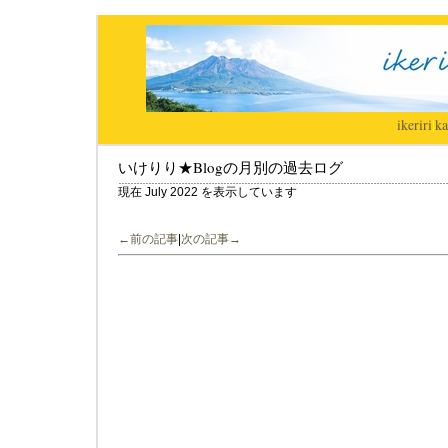
ikeriri
|
ka
いけりり★Blogの月別の過去ログ
現在 July 2022 を表示しています
←前の記事
|
次の記事→