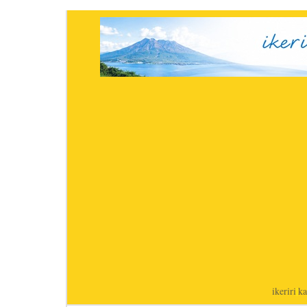
ikeriri
|
ka