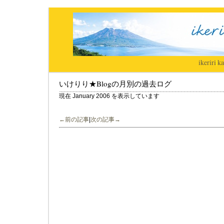
ikeriri
|
ka
いけりり★Blogの月別の過去ログ
現在 January 2006 を表示しています
←前の記事
|
次の記事→