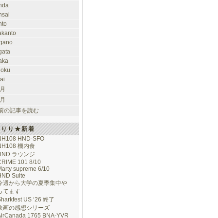
nda
nsai
nto
takanto
gano
gata
aka
hoku
ai
 月
 月
前の記事を読む
けりり★新着
NH108 HND-SFO
NH108 機内食
HND ラウンジ
CRIME 101 8/10
arty supreme 6/10
HND Suite
今週から大学の夏季集中や
ってます
Sharkfest US ‘26 終了
映画の感想シリーズ
AirCanada 1765 BNA-YVR