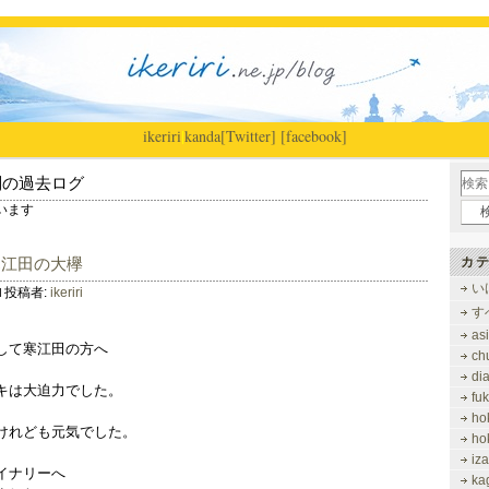
ikeriri
|
kanda
[Twitter]
[facebook]
別の過去ログ
ています
寒江田の大欅
カテ
い
投稿者:
ikeriri
す
as
して寒江田の方へ
ch
di
キは大迫力でした。
fu
ho
けれども元気でした。
ho
iz
イナリーへ
ka