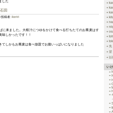
ました
ka
ka
大石田
ka
投稿者:
ikeriri
ki
na
nii
ばに来ました。大根汁につゆをかけて食べる打ちたてのお蕎麦はす
os
美味しかったです！！
to
tok
きてしかもお蕎麦は食べ放題でお腹いっぱいになりました
先
翌
以
い
M