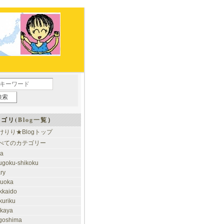
ゴリ(
Blog一覧
）
けりり★Blogトップ
べてのカテゴリー
ia
ugoku-shikoku
ary
kuoka
kkaido
kuriku
akaya
goshima