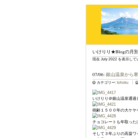
いけりり★Blogの月
現在 July 2022 を表示し
07/06:
銀山温泉から
カテゴリー:
tohoku
いけりり＠銀山温泉通過
樹齢１５００年の大ケヤ
チョコレートも年取った
そして３年ぶりの高畠ワ