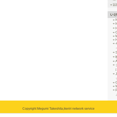
以
い
M
J
G
Copyright Megumi Takeshita,
ikeriri network service