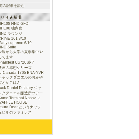
前の記事を読む
けりり★新着
NH108 HND-SFO
NH108 機内食
HND ラウンジ
CRIME 101 8/10
arty supreme 6/10
HND Suite
今週から大学の夏季集中や
ってます
Sharkfest US ‘26 終了
映画の感想シリーズ
AirCanada 1765 BNA-YVR
ジャックダニエルのおみや
げとかごはん
ack Daniel Distirary ジャ
ックダニエル醸造所ツアー
ame Terminal Nashville
WAFFLE HOUSE
Paura Deanというナッシ
ュビルのファミレス