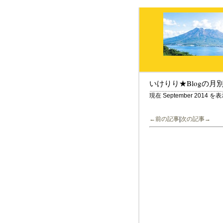
いけりり★Blogの月
現在 September 2014
←前の記事
|
次の記事→