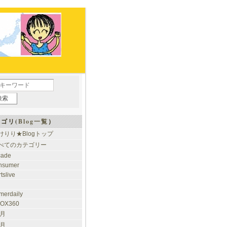
ゴリ(
Blog一覧
）
けりり★Blogトップ
べてのカテゴリー
cade
nsumer
tslive
merdaily
OX360
 月
 月