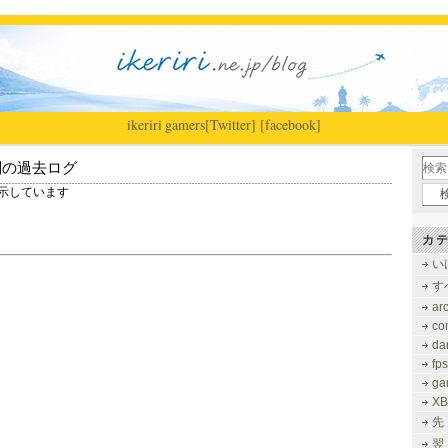
ikeriri
|
gamers
[Twitter]
[facebook]
別の過去ログ
 を表示しています
カテ
い
す
ar
co
dar
fps
ga
XB
先
翌