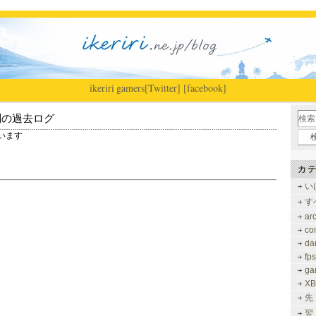
ikeriri
|
gamers
[Twitter]
[facebook]
別の過去ログ
ています
カテ
い
す
ar
co
dar
fps
ga
XB
先
翌