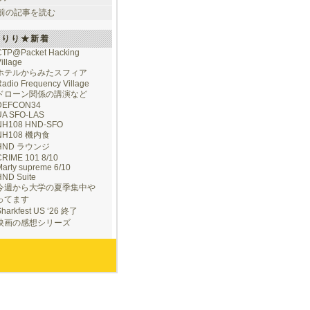
前の記事を読む
けりり★新着
CTP@Packet Hacking
illage
ホテルからみたスフィア
adio Frequency Village
ドローン関係の講演など
DEFCON34
UA SFO-LAS
NH108 HND-SFO
NH108 機内食
HND ラウンジ
CRIME 101 8/10
arty supreme 6/10
HND Suite
今週から大学の夏季集中や
ってます
Sharkfest US ‘26 終了
映画の感想シリーズ