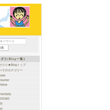
ゴリ(
Blog一覧
）
けりり★Blogトップ
べてのカテゴリー
cade
nsumer
tslive
merdaily
OX360
 月
 月