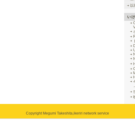
以
い
V
R
M
Copyright Megumi Takeshita,
ikeriri network service