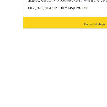
最近のこだまは、７００系が多いです。今日もいってき
Prev [P.1/15]
Next
[*No.1-10 of 145] First /
Last
Copyright Megumi