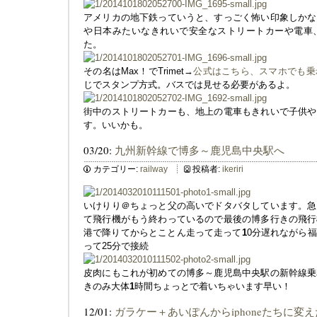
アメリカの地下鉄っていうと、すっごく怖い印象しかな
や日本みたいなきれいで安全なストリートカーや電車
た。
その名はMax！でTrimet→
公式はこちら、スマホでも乗
じでスタンプ方式。バスでは見せる必要があるよ。
街中のストリートカーも、地上の電車もきれいで子供や
す。いいかも。
03/20:
九州新幹線で博多～鹿児島中央駅へ
カテゴリー:
railway
投稿者:
ikeriri
いけりり＠ちょっと父の高いでドタバタしています。急
て飛行機がもう終わっているので最後の博多行きの飛行
港で降りてからとことん走って走って
1
0分遅れながら
って25分で接続
皮肉にもこれが初めての博多～鹿児島中央駅の新幹線乗
きのみ大体
1
時間ちょっとで着いちゃいます早い！
12/01:
ガラケー＋あいぽんからiphoneたちに変