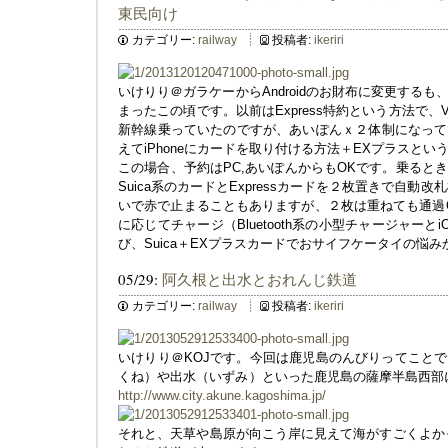
東民向け
カテゴリー:
railway
投稿者:
ikeriri
いけりり＠ガラケーからAndroidのお財布に変更するも、
まったこの頃です。以前はExpress特約という方法で、
新幹線乗っていたのですが、あいぽんｘ２体制になって
えてiPhoneにカードを取り付ける方法＋EXプラスと
この場合、予約はPC,あいぽんからもOKです。乗ると
Suica系のカードとExpressカードを２枚置きで自動
いで赤で止まることもありますが、２枚は重ねても通過O
に応じてチャージ（Bluetooth系の小型チャージャー
び、Suica＋EXプラスカードでおサイフケータイの悩
05/29:
阿久根と出水とおれんじ鉄道
カテゴリー:
railway
投稿者:
ikeriri
いけりり＠KOJです。今回は鹿児島のんびりってこと
くね）や出水（いずみ）といった鹿児島の薩摩半島西部
http://www.city.akune.kagoshima.jp/
それと、天草や島原が向こう岸に見えて海がすごくよか