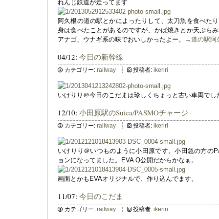
れんじ鉄道が走ってます
阿久根の道の駅とかによったりして、太刀魚を食べたり
身は食べたことがあるのですが、かば焼きとか天ぷらみ
アナゴ、ウナギ系の味でおいしかったよー。→
道の駅阿
04/12:
今日の新幹線
カテゴリー:
railway
投稿者:
ikeriri
いけりり＠今日のこだまは珍しくちょっと古い車両でし
12/10:
小田原駅のSuica/PASMOチャージ
カテゴリー:
railway
投稿者:
ikeriri
いけりり＠いつものように小田原です。小田急の方のPa
ョンになってました。EVA Q公開だからかなぁ。
画面とかもEVAオリジナルで、作り込んでます。
11/07:
今日のこだま
カテゴリー:
railway
投稿者:
ikeriri