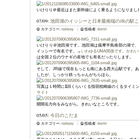
いけりり＠最近はまた新幹線によく乗るようになりまし
07/09:
池田湖のイッシーと日本最南端のJRの駅
カテゴリー:
railway
投稿者:
ikeriri
いけりり＠池田湖です。池田湖は薩摩半島南部の湖で、
イッシーで有名です。→
いわゆるUMA関係です。かわ
は全国２位のウナギの産地でも有名だったりします。
そして、JR線で現在もっとも南にある西大山駅です。
したが、しっかり鉄っちゃんがちらほら。
写真は１時間に
1
回くらいくる指宿枕崎線のくるタイミ
サイト
開聞岳方向をみながら。きれいなところです。
05/05:
今日のこだま
カテゴリー:
railway
投稿者:
ikeriri