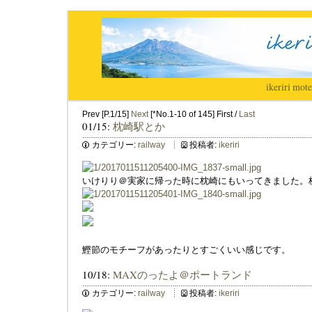
ikeriri
|
mote
Prev [P.1/15]
Next
[*No.1-10 of 145] First /
Last
01/15:
枕崎駅とか
カテゴリー:
railway
投稿者:
ikeriri
いけりり＠実家に帰った時に枕崎にもいってきました。
鰹節のモチーフがあったりとすごくいい感じです。
10/18:
MAXのったよ＠ポートランド
カテゴリー:
railway
投稿者:
ikeriri