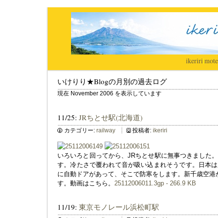
ikeriri
|
mote
いけりり★Blogの月別の過去ログ
現在 November 2006 を表示しています
11/25:
JRちとせ駅(北海道)
カテゴリー:
railway
投稿者:
ikeriri
いろいろと回ってから、JRちとせ駅に無事つきました
す。冷たさで覆われて音が吸い込まれそうです。日本は
に自動ドアがあって、そこで防寒をします。新千歳空港
す。動画はこちら。
25112006011.3gp - 266.9 KB
11/19:
東京モノレール浜松町駅