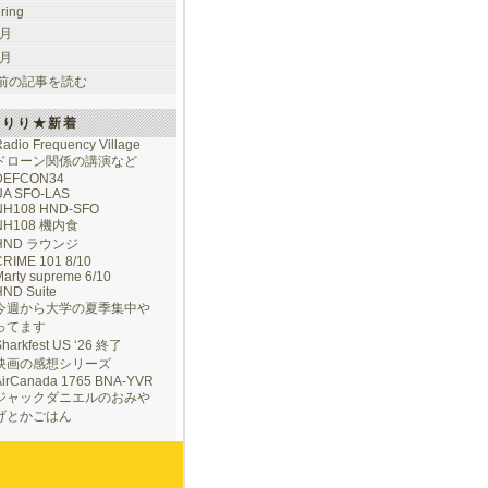
uring
 月
 月
前の記事を読む
けりり★新着
adio Frequency Village
ドローン関係の講演など
DEFCON34
UA SFO-LAS
NH108 HND-SFO
NH108 機内食
HND ラウンジ
CRIME 101 8/10
arty supreme 6/10
HND Suite
今週から大学の夏季集中や
ってます
Sharkfest US ‘26 終了
映画の感想シリーズ
AirCanada 1765 BNA-YVR
ジャックダニエルのおみや
げとかごはん