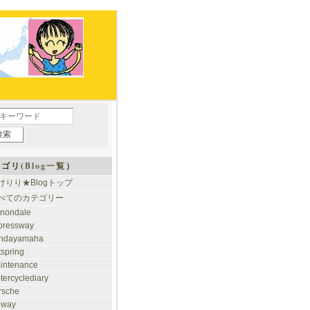
ゴリ(
Blog一覧
）
けりり★Blogトップ
べてのカテゴリー
nondale
pressway
ndayamaha
tspring
intenance
tercyclediary
rsche
ilway