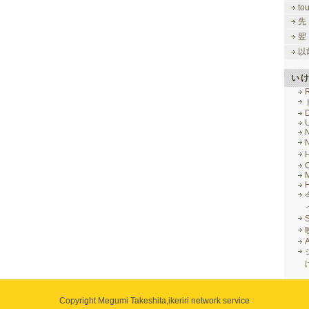
to
先
翌
以
い
R
M
Copyright Megumi Takeshita,
ikeriri network service