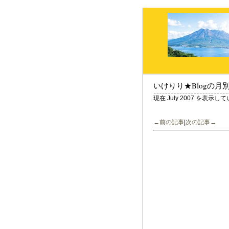
いけりり★Blogの月
現在 July 2007 を表示し
←前の記事
|
次の記事→