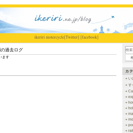
ikeriri
|
motercycle
[Twitter]
[facebook]
別の過去ログ
ています
カテ
い
す
Ca
ex
ho
ho
ma
mo
po
ra